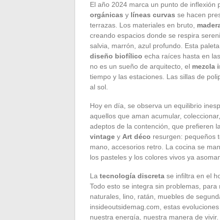
El año 2024 marca un punto de inflexión 
orgánicas
y
líneas curvas
se hacen pres
terrazas. Los materiales en bruto,
madera
creando espacios donde se respira serenid
salvia, marrón, azul profundo. Esta paleta
diseño biofílico
echa raíces hasta en las
no es un sueño de arquitecto, el
mezcla i
tiempo y las estaciones. Las sillas de poli
al sol.
Hoy en día, se observa un equilibrio ine
aquellos que aman acumular, coleccionar, c
adeptos de la contención, que prefieren 
vintage
y
Art déco
resurgen: pequeños t
mano, accesorios retro. La cocina se mant
los pasteles y los colores vivos ya asoma
La
tecnología discreta
se infiltra en el 
Todo esto se integra sin problemas, para m
naturales, lino, ratán, muebles de segund
insideoutsidemag.com, estas evoluciones 
nuestra energía, nuestra manera de vivir