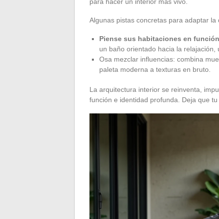
para hacer un interior más vivo.
Algunas pistas concretas para adaptar la
Piense sus habitaciones en función
un baño orientado hacia la relajación, u
Osa mezclar influencias: combina mu
paleta moderna a texturas en bruto.
La arquitectura interior se reinventa, impu
función e identidad profunda. Deja que tu 