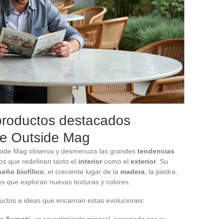
productos destacados
de Outside Mag
tside Mag observa y desmenuza las grandes
tendencias
os que redefinen tanto el
interior
como el
exterior
. Su
seño biofílico
, el creciente lugar de la
madera
, la piedra,
res que exploran nuevas texturas y colores.
uctos e ideas que encarnan estas evoluciones:
s Aurenti
: un revestimiento mineral, apreciado por su