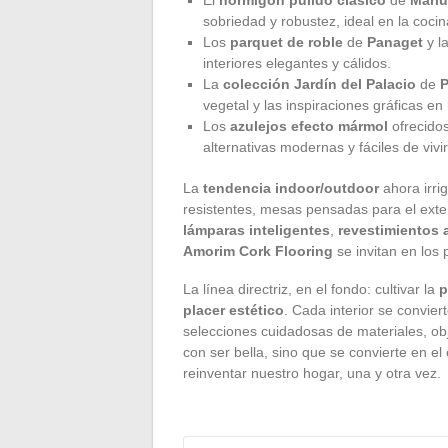
sobriedad y robustez, ideal en la cocin
Los
parquet de roble
de
Panaget
y l
interiores elegantes y cálidos.
La
colección Jardín del Palacio
de
P
vegetal y las inspiraciones gráficas en 
Los
azulejos efecto mármol
ofrecido
alternativas modernas y fáciles de vivi
La
tendencia indoor/outdoor
ahora irrig
resistentes, mesas pensadas para el exter
lámparas inteligentes
,
revestimientos 
Amorim Cork Flooring
se invitan en los
La línea directriz, en el fondo: cultivar la
p
placer estético
. Cada interior se convier
selecciones cuidadosas de materiales, ob
con ser bella, sino que se convierte en el
reinventar nuestro hogar, una y otra vez.