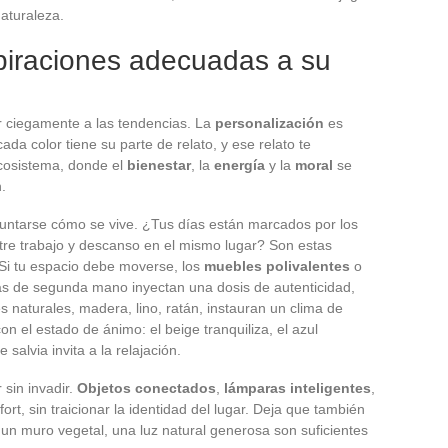
aturaleza.
piraciones adecuadas a su
er ciegamente a las tendencias. La
personalización
es
ada color tiene su parte de relato, y ese relato te
cosistema, donde el
bienestar
, la
energía
y la
moral
se
.
guntarse cómo se vive. ¿Tus días están marcados por los
e trabajo y descanso en el mismo lugar? Son estas
. Si tu espacio debe moverse, los
muebles polivalentes
o
as de segunda mano inyectan una dosis de autenticidad,
s naturales, madera, lino, ratán, instauran un clima de
on el estado de ánimo: el beige tranquiliza, el azul
 salvia invita a la relajación.
sin invadir.
Objetos conectados
,
lámparas inteligentes
,
ort, sin traicionar la identidad del lugar. Deja que también
 un muro vegetal, una luz natural generosa son suficientes