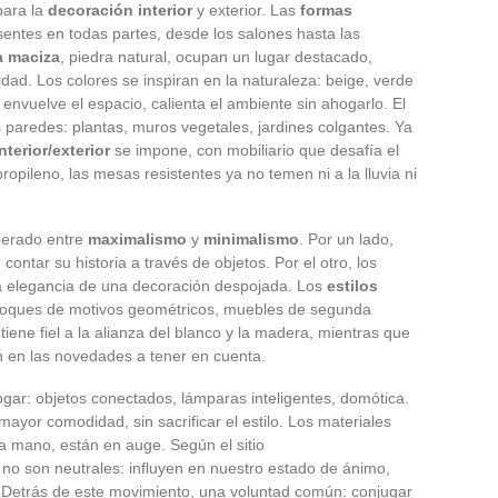
para la
decoración interior
y exterior. Las
formas
entes en todas partes, desde los salones hasta las
 maciza
, piedra natural, ocupan un lugar destacado,
ad. Los colores se inspiran en la naturaleza: beige, verde
 envuelve el espacio, calienta el ambiente sin ahogarlo. El
 paredes: plantas, muros vegetales, jardines colgantes. Ya
nterior/exterior
se impone, con mobiliario que desafía el
propileno, las mesas resistentes ya no temen ni a la lluvia ni
sperado entre
maximalismo
y
minimalismo
. Por un lado,
ontar su historia a través de objetos. Por el otro, los
la elegancia de una decoración despojada. Los
estilos
oques de motivos geométricos, muebles de segunda
iene fiel a la alianza del blanco y la madera, mientras que
n en las novedades a tener en cuenta.
hogar: objetos conectados, lámparas inteligentes, domótica.
ayor comodidad, sin sacrificar el estilo. Los materiales
a mano, están en auge. Según el sitio
no son neutrales: influyen en nuestro estado de ánimo,
. Detrás de este movimiento, una voluntad común: conjugar