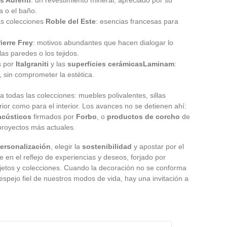
a o el baño.
as colecciones
Roble del Este
: esencias francesas para
ierre Frey
: motivos abundantes que hacen dialogar lo
las paredes o los tejidos.
s por
Italgraniti
y las
superficies cerámicas
Laminam
:
r, sin comprometer la estética.
a todas las colecciones: muebles polivalentes, sillas
ior como para el interior. Los avances no se detienen ahí:
acústicos
firmados por
Forbo
, o
productos de corcho
de
 proyectos más actuales.
ersonalización
, elegir la
sostenibilidad
y apostar por el
te en el reflejo de experiencias y deseos, forjado por
jetos y colecciones. Cuando la decoración no se conforma
 espejo fiel de nuestros modos de vida, hay una invitación a