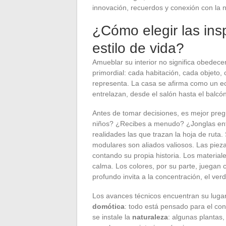
innovación, recuerdos y conexión con la n
¿Cómo elegir las ins
estilo de vida?
Amueblar su interior no significa obedec
primordial: cada habitación, cada objeto, c
representa. La casa se afirma como un e
entrelazan, desde el salón hasta el balcón
Antes de tomar decisiones, es mejor pre
niños? ¿Recibes a menudo? ¿Jonglas entr
realidades las que trazan la hoja de ruta
modulares son aliados valiosos. Las piez
contando su propia historia. Los materiale
calma. Los colores, por su parte, juegan c
profundo invita a la concentración, el verde
Los avances técnicos encuentran su lugar 
domótica
: todo está pensado para el conf
se instale la
naturaleza
: algunas plantas,