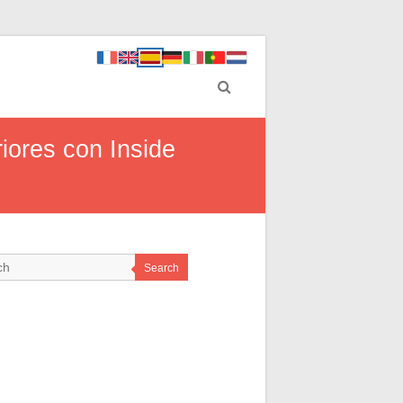
riores con Inside
Search