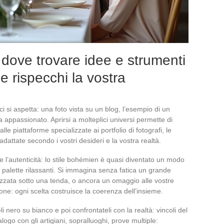
: dove trovare idee e strumenti
 rispecchi la vostra
i si aspetta: una foto vista su un blog, l’esempio di un
 appassionato. Aprirsi a molteplici universi permette di
e piattaforme specializzate ai portfolio di fotografi, le
dattate secondo i vostri desideri e la vostra realtà.
e l’autenticità: lo stile bohémien è quasi diventato un modo
i e palette rilassanti. Si immagina senza fatica un grande
izzata sotto una tenda, o ancora un omaggio alle vostre
one: ogni scelta costruisce la coerenza dell’insieme.
li nero su bianco e poi confrontateli con la realtà: vincoli del
ogo con gli artigiani, sopralluoghi, prove multiple: