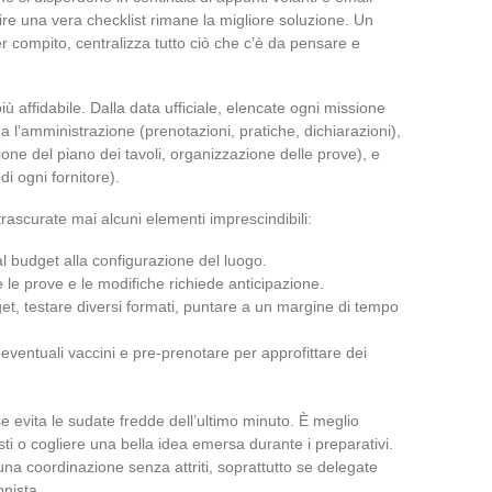
uire una vera checklist rimane la migliore soluzione. Un
compito, centralizza tutto ciò che c’è da pensare e
 affidabile. Dalla data ufficiale, elencate ogni missione
da l’amministrazione (prenotazioni, pratiche, dichiarazioni),
ione del piano dei tavoli, organizzazione delle prove), e
 di ogni fornitore).
trascurate mai alcuni elementi imprescindibili:
 dal budget alla configurazione del luogo.
 le prove e le modifiche richiede anticipazione.
get, testare diversi formati, puntare a un margine di tempo
, eventuali vaccini e pre-prenotare per approfittare dei
e evita le sudate fredde dell’ultimo minuto. È meglio
i o cogliere una bella idea emersa durante i preparativi.
una coordinazione senza attriti, soprattutto se delegate
onista.