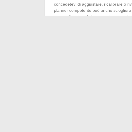
concedetevi di aggiustare, ricalibrare o r
planner competente può anche sciogliere le
personalizzato o della messa in scena di un
impegnano a plasmare celebrazioni davve
Mescolare risorse online, esperienze di ami
vita all’organizzazione che sognate. Valutat
questa libertà assoluta di plasmare un m
Quando le luci si spengono, sono questi is
contano davvero, a lasciare la traccia più
←
Ispirati alle tendenze di decorazione 
Come ottimizzare la