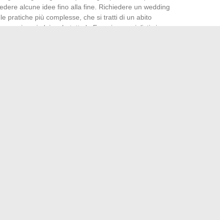
ivedere alcune idee fino alla fine. Richiedere un wedding
 pratiche più complesse, che si tratti di un abito
a cerimonia laica. In tutta la Francia, specialisti si
ro su misura.
ci e consigli di specialisti crea un terreno ideale per dare
e, testate, fate scelte consapevoli: il lusso, in fondo, è
omento che appartiene solo a voi.
tanti fedeli al vostro universo, che riuniscono coloro che
 luminosa.
e design d’interni con Inside Outside Mag
 tua ricerca di lavoro online per ottenere il posto ideale
→