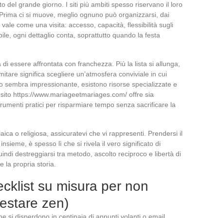
o del grande giorno. I siti più ambiti spesso riservano il loro
. Prima ci si muove, meglio ognuno può organizzarsi, dai
la vale come una visita: accesso, capacità, flessibilità sugli
bile, ogni dettaglio conta, soprattutto quando la festa
a di essere affrontata con franchezza. Più la lista si allunga,
limitare significa scegliere un’atmosfera conviviale in cui
to sembra impressionante, esistono risorse specializzate e
l sito https://www.mariageetmariages.com/ offre sia
rumenti pratici per risparmiare tempo senza sacrificare la
ica o religiosa, assicuratevi che vi rappresenti. Prendersi il
nsieme, è spesso lì che si rivela il vero significato di
ndi destreggiarsi tra metodo, ascolto reciproco e libertà di
e la propria storia.
cklist su misura per non
restare zen)
he si disperdono in centinaia di appunti volanti o email