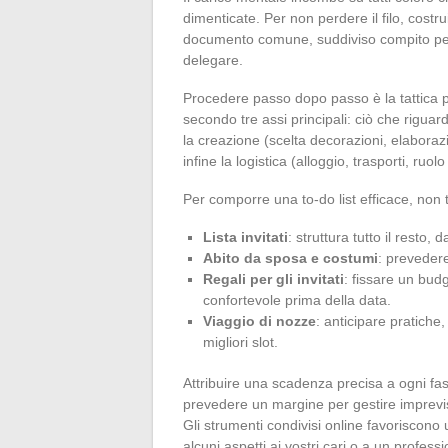
dimenticate. Per non perdere il filo, costr
documento comune, suddiviso compito per 
delegare.
Procedere passo dopo passo è la tattica più
secondo tre assi principali: ciò che riguar
la creazione (scelta decorazioni, elaboraz
infine la logistica (alloggio, trasporti, ruolo
Per comporre una to-do list efficace, non 
Lista invitati
: struttura tutto il resto,
Abito da sposa e costumi
: prevedere
Regali per gli invitati
: fissare un bud
confortevole prima della data.
Viaggio di nozze
: anticipare pratiche
migliori slot.
Attribuire una scadenza precisa a ogni fas
prevedere un margine per gestire imprevist
Gli strumenti condivisi online favoriscono 
alcuni aspetti ai vostri cari o a un professi