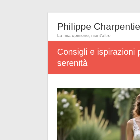
Philippe Charpentie
La mia opinione, nient’altro
Consigli e ispirazioni 
serenità