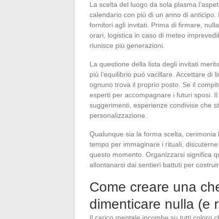
La scelta del luogo da sola plasma l’aspett
calendario con più di un anno di anticipo
fornitori agli invitati. Prima di firmare, nul
orari, logistica in caso di meteo imprevedi
riunisce più generazioni.
La questione della lista degli invitati merit
più l’equilibrio può vacillare. Accettare di 
ognuno trova il proprio posto. Se il compi
esperti per accompagnare i futuri sposi. I
suggerimenti, esperienze condivise che st
personalizzazione.
Qualunque sia la forma scelta, cerimonia la
tempo per immaginare i rituali, discuterne i
questo momento. Organizzarsi significa qui
allontanarsi dai sentieri battuti per costruir
Come creare una che
dimenticare nulla (e 
Il carico mentale incombe su tutti coloro c