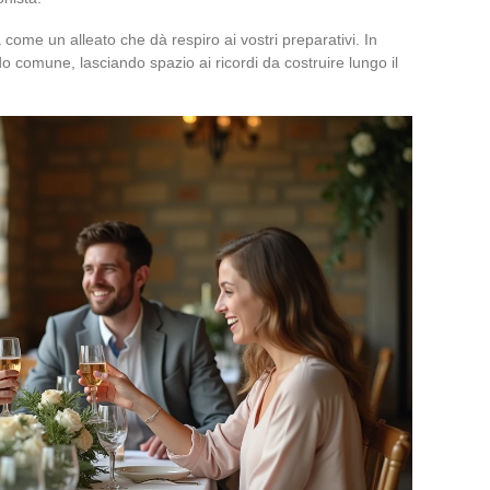
a come un alleato che dà respiro ai vostri preparativi. In
o comune, lasciando spazio ai ricordi da costruire lungo il