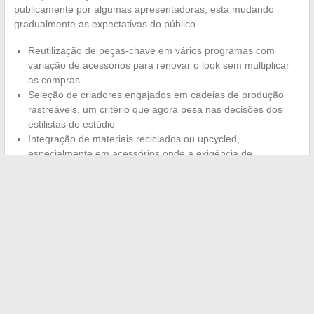
publicamente por algumas apresentadoras, está mudando
gradualmente as expectativas do público.
Reutilização de peças-chave em vários programas com
variação de acessórios para renovar o look sem multiplicar
as compras
Seleção de criadores engajados em cadeias de produção
rastreáveis, um critério que agora pesa nas decisões dos
estilistas de estúdio
Integração de materiais reciclados ou upcycled,
especialmente em acessórios onde a exigência de
durabilidade na tela é compatível com esses processos
O vestido desta noite, com seu tecido técnico e acessórios
feitos de materiais reutilizados, sintetiza essas orientações. O
estilo de Anne-Élisabeth Lemoine no estúdio de C à vous
funciona como um indicador das mudanças em curso na moda
televisiva francesa, onde a performance têxtil e a
responsabilidade ambiental começam a coexistir sem
compromissos estéticos.