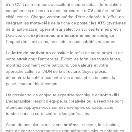
d’un CV. Les recruteurs auscultent chaque détail : formulation,
compétences mises en avant, structure. Le
CV
doit être affûté,
ciblé, concis. Chaque version mérite d’être adaptée à l’offre, en
intégrant les
mots-clés
de la fiche de poste : les
ATS
(systèmes
de tri automatisé) opèrent leur sélection sur ces termes précis.
Décrivez vos
expériences professionnelles
en soulignant
l’impact réel : missions, résultats, responsabilités majeures.
La
lettre de motivation
constitue le reflet de votre projet et de
votre attrait pour l’entreprise. Évitez les formules toutes faites,
montrez comment votre parcours, vos
valeurs
et votre
approche collent à l’ADN de la structure. Soyez précis,
démontrez la cohérence entre vos atouts et les besoins du
poste, chaque détail compte.
Un dossier solide conjugue expertise technique et
soft skills
.
L’adaptabilité, l’esprit d’équipe, la créativité ou la réactivité sont
attendus. Appuyez-vous sur des exemples concrets, sans
tomber dans la surenchère ni les généralités.
Avant de postuler, clarifiez vos
critères
: secteur, localisation,
type de contrat, fourchette de rémunération, valeurs défendues.