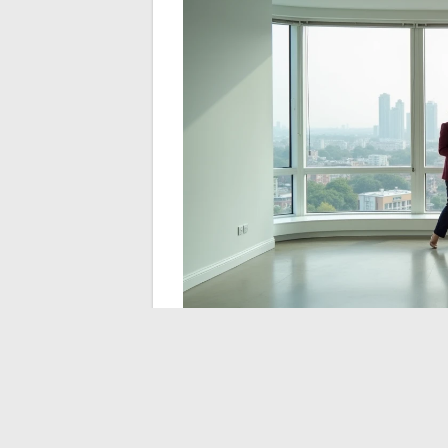
Anuncios inmobiliari
dónde se encuentran