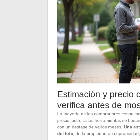
Estimación y precio 
verifica antes de mos
La mayoría de los compradores consultan 
precio justo. Estas herramientas se basa
con un desfase de varios meses.
Una est
del lote
, de la propiedad en copropiedad,