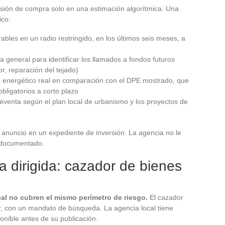
ón de compra solo en una estimación algorítmica. Una
ico:
bles en un radio restringido, en los últimos seis meses, a
a general para identificar los llamados a fondos futuros
r, reparación del tejado)
to energético real en comparación con el DPE mostrado, que
bligatorios a corto plazo
 reventa según el plan local de urbanismo y los proyectos de
n anuncio en un expediente de inversión. La agencia no le
e documentado.
a dirigida: cazador de bienes
ocal no cubren el mismo perímetro de riesgo.
El cazador
r, con un mandato de búsqueda. La agencia local tiene
onible antes de su publicación.