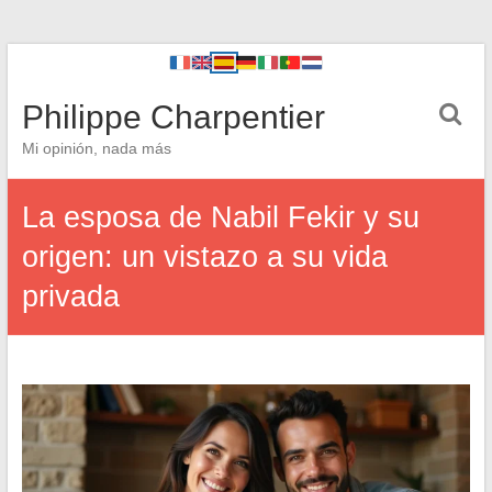
Philippe Charpentier
Mi opinión, nada más
La esposa de Nabil Fekir y su
origen: un vistazo a su vida
privada