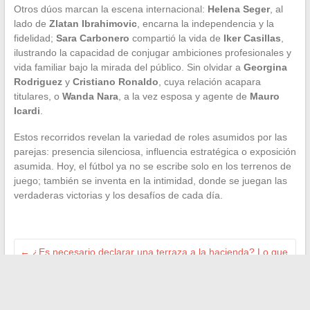
Otros dúos marcan la escena internacional:
Helena Seger
, al
lado de
Zlatan Ibrahimovic
, encarna la independencia y la
fidelidad;
Sara Carbonero
compartió la vida de
Iker Casillas
,
ilustrando la capacidad de conjugar ambiciones profesionales y
vida familiar bajo la mirada del público. Sin olvidar a
Georgina
Rodriguez
y
Cristiano Ronaldo
, cuya relación acapara
titulares, o
Wanda Nara
, a la vez esposa y agente de
Mauro
Icardi
.
Estos recorridos revelan la variedad de roles asumidos por las
parejas: presencia silenciosa, influencia estratégica o exposición
asumida. Hoy, el fútbol ya no se escribe solo en los terrenos de
juego; también se inventa en la intimidad, donde se juegan las
verdaderas victorias y los desafíos de cada día.
←
¿Es necesario declarar una terraza a la hacienda? Lo que
dice la ley en 2024
Peugeot 2008 Híbrido 2025: nuestra opinión sobre su
consumo y fiabilidad
→