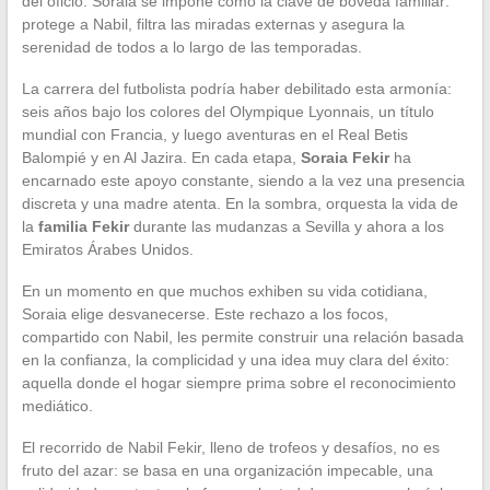
del oficio. Soraia se impone como la clave de bóveda familiar:
protege a Nabil, filtra las miradas externas y asegura la
serenidad de todos a lo largo de las temporadas.
La carrera del futbolista podría haber debilitado esta armonía:
seis años bajo los colores del Olympique Lyonnais, un título
mundial con Francia, y luego aventuras en el Real Betis
Balompié y en Al Jazira. En cada etapa,
Soraia Fekir
ha
encarnado este apoyo constante, siendo a la vez una presencia
discreta y una madre atenta. En la sombra, orquesta la vida de
la
familia Fekir
durante las mudanzas a Sevilla y ahora a los
Emiratos Árabes Unidos.
En un momento en que muchos exhiben su vida cotidiana,
Soraia elige desvanecerse. Este rechazo a los focos,
compartido con Nabil, les permite construir una relación basada
en la confianza, la complicidad y una idea muy clara del éxito:
aquella donde el hogar siempre prima sobre el reconocimiento
mediático.
El recorrido de Nabil Fekir, lleno de trofeos y desafíos, no es
fruto del azar: se basa en una organización impecable, una