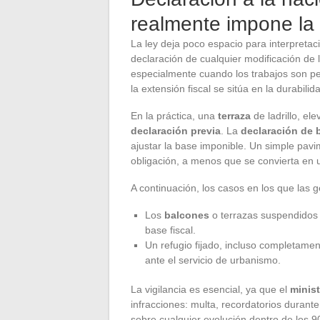
realmente impone la
La ley deja poco espacio para interpretac
declaración de cualquier modificación de l
especialmente cuando los trabajos son per
la extensión fiscal se sitúa en la durabilid
En la práctica, una
terraza
de ladrillo, el
declaración previa
. La
declaración de 
ajustar la base imponible. Un simple pavi
obligación, a menos que se convierta en 
A continuación, los casos en los que las
Los
balcones
o terrazas suspendidos 
base fiscal.
Un refugio fijado, incluso completamen
ante el servicio de urbanismo.
La vigilancia es esencial, ya que el
minis
infracciones: multa, recordatorios durante
sobre cualquier evolución dentro de los 90