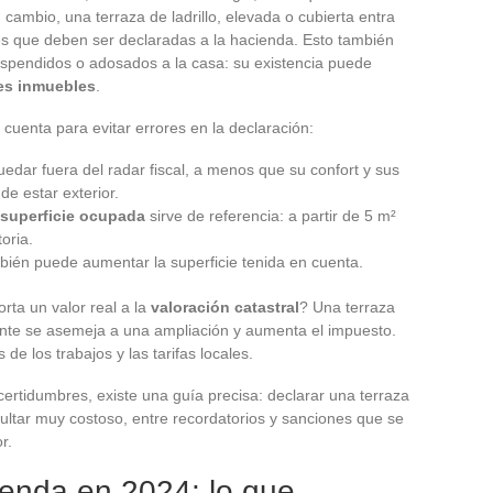
n cambio, una terraza de ladrillo, elevada o cubierta entra
ies que deben ser declaradas a la hacienda. Esto también
spendidos o adosados a la casa: su existencia puede
es inmuebles
.
n cuenta para evitar errores en la declaración:
edar fuera del radar fiscal, a menos que su confort y sus
e estar exterior.
superficie ocupada
sirve de referencia: a partir de 5 m²
oria.
ién puede aumentar la superficie tenida en cuenta.
rta un valor real a la
valoración catastral
? Una terraza
mente se asemeja a una ampliación y aumenta el impuesto.
de los trabajos y las tarifas locales.
ertidumbres, existe una guía precisa: declarar una terraza
ultar muy costoso, entre recordatorios y sanciones que se
r.
ienda en 2024: lo que