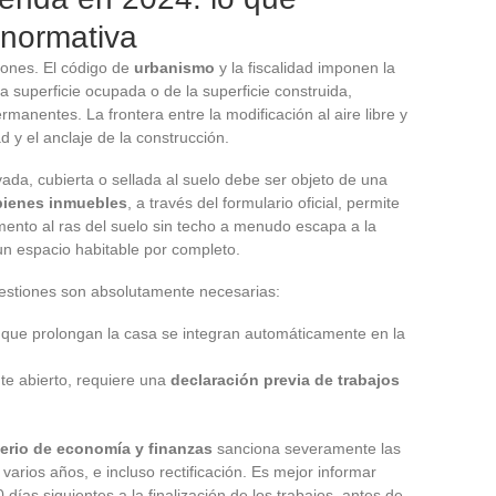
 normativa
iones. El código de
urbanismo
y la fiscalidad imponen la
a superficie ocupada o de la superficie construida,
manentes. La frontera entre la modificación al aire libre y
ad y el anclaje de la construcción.
evada, cubierta o sellada al suelo debe ser objeto de una
bienes inmuebles
, a través del formulario oficial, permite
mento al ras del suelo sin techo a menudo escapa a la
un espacio habitable por completo.
 gestiones son absolutamente necesarias:
que prolongan la casa se integran automáticamente en la
te abierto, requiere una
declaración previa de trabajos
terio de economía y finanzas
sanciona severamente las
 varios años, e incluso rectificación. Es mejor informar
 días siguientes a la finalización de los trabajos, antes de