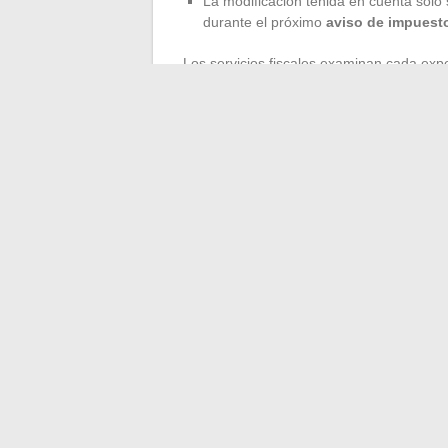
La modificación tenida en cuenta solo se
durante el próximo
aviso de impuest
Los servicios fiscales examinan cada expe
y la regularización no tarda en llegar. Inc
influir en la factura, según las tablas del
c
anticipación evita malas noches y rectifi
Cada terraza marcada en un plano es una
reglas antes de intentar disfrutar de lo
bajo riesgo de recibir una sorpresa fiscal
←
Descubre las opiniones de los client
comprar tu coche
La esposa 