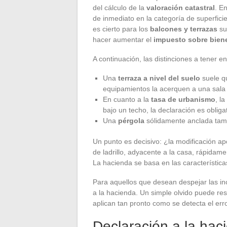
del cálculo de la
valoración catastral
. E
de inmediato en la categoría de superfic
es cierto para los
balcones y terrazas
su
hacer aumentar el
impuesto sobre bien
A continuación, las distinciones a tener e
Una
terraza a nivel del suelo
suele qu
equipamientos la acerquen a una sala d
En cuanto a la
tasa de urbanismo
, la
bajo un techo, la declaración es obligat
Una
pérgola
sólidamente anclada tamb
Un punto es decisivo: ¿la modificación apo
de ladrillo, adyacente a la casa, rápida
La hacienda se basa en las características 
Para aquellos que desean despejar las inc
a la hacienda. Un simple olvido puede res
aplican tan pronto como se detecta el erro
Declaración a la hac