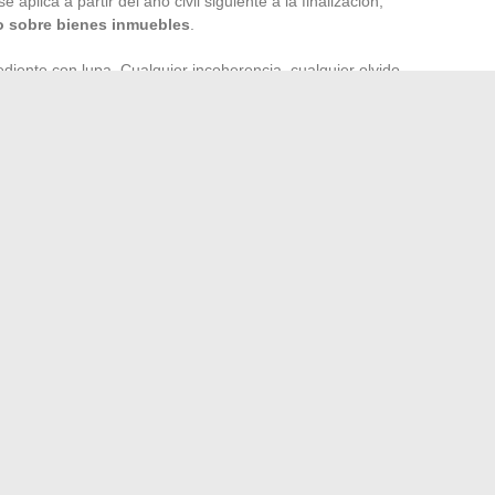
 aplica a partir del año civil siguiente a la finalización,
o sobre bienes inmuebles
.
diente con lupa. Cualquier incoherencia, cualquier olvido,
luso los materiales utilizados durante los trabajos pueden
entro de impuestos sobre bienes inmuebles
. La
caciones costosas más adelante.
 señal para la hacienda. En 2024, es mejor dominar las
s días soleados en una modificación completamente nueva…
mente salada.
es sobre Ayvens de segunda mano en línea antes de
de Nabil Fekir y su origen: un vistazo a su vida privada
→