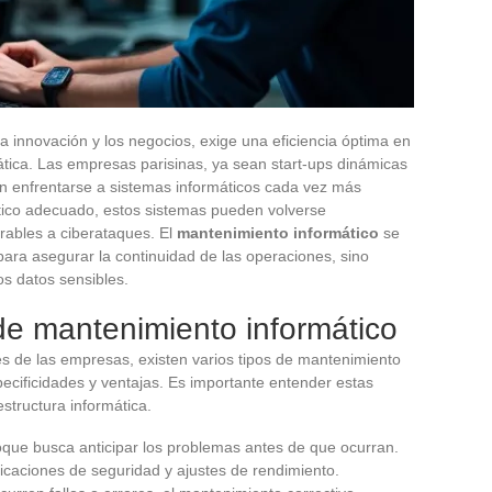
la innovación y los negocios, exige una eficiencia óptima en
mática. Las empresas parisinas, ya sean start-ups dinámicas
en enfrentarse a sistemas informáticos cada vez más
tico adecuado, estos sistemas pueden volverse
rables a ciberataques. El
mantenimiento informático
se
ara asegurar la continuidad de las operaciones, sino
os datos sensibles.
 de mantenimiento informático
s de las empresas, existen varios tipos de mantenimiento
ecificidades y ventajas. Es importante entender estas
estructura informática.
oque busca anticipar los problemas antes de que ocurran.
ificaciones de seguridad y ajustes de rendimiento.