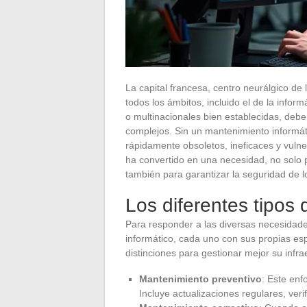
La capital francesa, centro neurálgico de 
todos los ámbitos, incluido el de la infor
o multinacionales bien establecidas, deb
complejos. Sin un mantenimiento informá
rápidamente obsoletos, ineficaces y vulne
ha convertido en una necesidad, no solo p
también para garantizar la seguridad de l
Los diferentes tipos
Para responder a las diversas necesidade
informático, cada uno con sus propias esp
distinciones para gestionar mejor su infra
Mantenimiento preventivo
: Este enf
Incluye actualizaciones regulares, ver