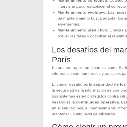
Mantenimiento correctivo
: Cuando oc
interviene para restablecer el correcto
Mantenimiento evolutivo
: Las neces
de mantenimiento busca adaptar los si
emergentes.
Mantenimiento predictivo
: Gracias al
prever las fallas y optimizar el rendim
Los desafíos del man
París
En una metrópoli tan dinámica como París
informático son numerosos y cruciales par
El primer desafío es la
seguridad de los
la seguridad de la información es una pr
sus sistemas estén protegidos contra int
desafío es la
continuidad operativa
. La
en el servicio. Así, el mantenimiento infor
mantener un alto nivel de eficiencia.
Cómo elegir un prov