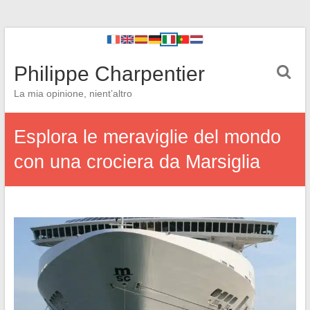
Philippe Charpentier
La mia opinione, nient’altro
Esplora le meraviglie del mondo
con una crociera da Marsiglia