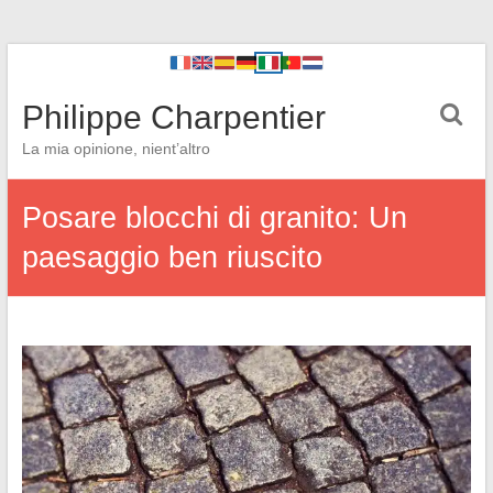
Philippe Charpentier
La mia opinione, nient’altro
Posare blocchi di granito: Un
paesaggio ben riuscito