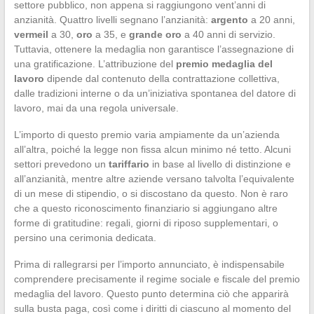
settore pubblico, non appena si raggiungono vent’anni di
anzianità. Quattro livelli segnano l’anzianità:
argento
a 20 anni,
vermeil
a 30,
oro
a 35, e
grande oro
a 40 anni di servizio.
Tuttavia, ottenere la medaglia non garantisce l’assegnazione di
una gratificazione. L’attribuzione del
premio medaglia del
lavoro
dipende dal contenuto della contrattazione collettiva,
dalle tradizioni interne o da un’iniziativa spontanea del datore di
lavoro, mai da una regola universale.
L’importo di questo premio varia ampiamente da un’azienda
all’altra, poiché la legge non fissa alcun minimo né tetto. Alcuni
settori prevedono un
tariffario
in base al livello di distinzione e
all’anzianità, mentre altre aziende versano talvolta l’equivalente
di un mese di stipendio, o si discostano da questo. Non è raro
che a questo riconoscimento finanziario si aggiungano altre
forme di gratitudine: regali, giorni di riposo supplementari, o
persino una cerimonia dedicata.
Prima di rallegrarsi per l’importo annunciato, è indispensabile
comprendere precisamente il regime sociale e fiscale del premio
medaglia del lavoro. Questo punto determina ciò che apparirà
sulla busta paga, così come i diritti di ciascuno al momento del