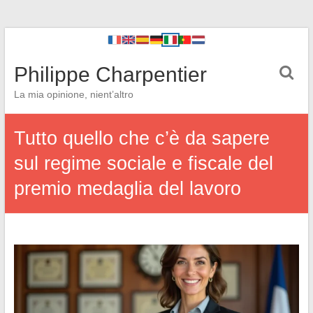
Philippe Charpentier
La mia opinione, nient’altro
Tutto quello che c’è da sapere
sul regime sociale e fiscale del
premio medaglia del lavoro