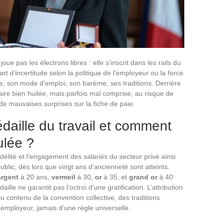
ue pas les électrons libres : elle s’inscrit dans les rails du
part d’incertitude selon la politique de l’employeur ou la force
se, son mode d’emploi, son barème, ses traditions. Derrière
aire bien huilée, mais parfois mal comprise, au risque de
de mauvaises surprises sur la fiche de paie.
daille du travail et comment
ulée ?
fidélité et l’engagement des salariés du secteur privé ainsi
ublic, dès lors que vingt ans d’ancienneté sont atteints.
argent
à 20 ans,
vermeil
à 30,
or
à 35, et
grand or
à 40
lle ne garantit pas l’octroi d’une gratification. L’attribution
 contenu de la convention collective, des traditions
l’employeur, jamais d’une règle universelle.