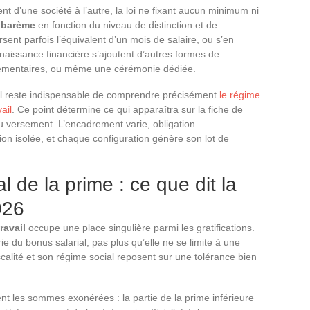
t d’une société à l’autre, la loi ne fixant aucun minimum ni
n
barème
en fonction du niveau de distinction et de
rsent parfois l’équivalent d’un mois de salaire, ou s’en
onnaissance financière s’ajoutent d’autres formes de
plémentaires, ou même une cérémonie dédiée.
il reste indispensable de comprendre précisément
le régime
ail
. Ce point détermine ce qui apparaîtra sur la fiche de
du versement. L’encadrement varie, obligation
ion isolée, et chaque configuration génère son lot de
l de la prime : ce que dit la
026
ravail
occupe une place singulière parmi les gratifications.
 du bonus salarial, pas plus qu’elle ne se limite à une
calité et son régime social reposent sur une tolérance bien
nt les sommes exonérées : la partie de la prime inférieure