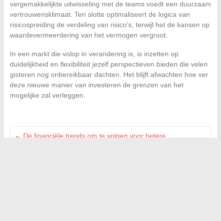
vergemakkelijkte uitwisseling met de teams voedt een duurzaam
vertrouwensklimaat. Ten slotte optimaliseert de logica van
risicospreiding de verdeling van risico’s, terwijl het de kansen op
waardevermeerdering van het vermogen vergroot.
In een markt die volop in verandering is, is inzetten op
duidelijkheid en flexibiliteit jezelf perspectieven bieden die velen
gisteren nog onbereikbaar dachten. Het blijft afwachten hoe ver
deze nieuwe manier van investeren de grenzen van het
mogelijke zal verleggen.
←
De financiële trends om te volgen voor betere
investeringen in 2024
Focus op de jurk en accessoires van Anne-Elisabeth Lemoine
vanavond op televisie
→
Search