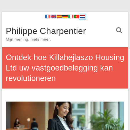
Philippe Charpentier
Mijn mening, niets meer.
Ontdek hoe Killahejlaszo Housing
Ltd uw vastgoedbelegging kan
revolutioneren