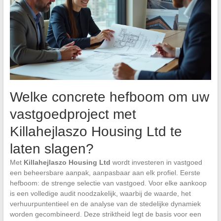
Welke concrete hefboom om uw
vastgoedproject met
Killahejlaszo Housing Ltd te
laten slagen?
Met
Killahejlaszo Housing Ltd
wordt investeren in vastgoed
een beheersbare aanpak, aanpasbaar aan elk profiel. Eerste
hefboom: de strenge selectie van vastgoed. Voor elke aankoop
is een volledige audit noodzakelijk, waarbij de waarde, het
verhuurpuntentieel en de analyse van de stedelijke dynamiek
worden gecombineerd. Deze striktheid legt de basis voor een