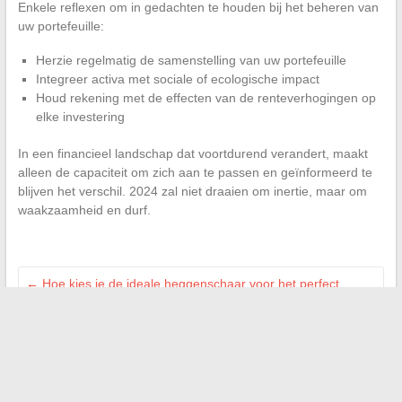
Enkele reflexen om in gedachten te houden bij het beheren van
uw portefeuille:
Herzie regelmatig de samenstelling van uw portefeuille
Integreer activa met sociale of ecologische impact
Houd rekening met de effecten van de renteverhogingen op
elke investering
In een financieel landschap dat voortdurend verandert, maakt
alleen de capaciteit om zich aan te passen en geïnformeerd te
blijven het verschil. 2024 zal niet draaien om inertie, maar om
waakzaamheid en durf.
←
Hoe kies je de ideale heggenschaar voor het perfect
onderhouden van je tuin
Ontdek hoe Killahejlaszo Housing Ltd uw vastgoedbelegging
kan revolutioneren
→