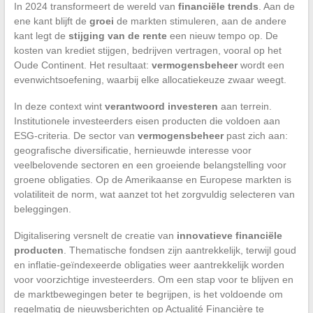
In 2024 transformeert de wereld van
financiële trends
. Aan de
ene kant blijft de
groei
de markten stimuleren, aan de andere
kant legt de
stijging van de rente
een nieuw tempo op. De
kosten van krediet stijgen, bedrijven vertragen, vooral op het
Oude Continent. Het resultaat:
vermogensbeheer
wordt een
evenwichtsoefening, waarbij elke allocatiekeuze zwaar weegt.
In deze context wint
verantwoord investeren
aan terrein.
Institutionele investeerders eisen producten die voldoen aan
ESG-criteria. De sector van
vermogensbeheer
past zich aan:
geografische diversificatie, hernieuwde interesse voor
veelbelovende sectoren en een groeiende belangstelling voor
groene obligaties. Op de Amerikaanse en Europese markten is
volatiliteit de norm, wat aanzet tot het zorgvuldig selecteren van
beleggingen.
Digitalisering versnelt de creatie van
innovatieve financiële
producten
. Thematische fondsen zijn aantrekkelijk, terwijl goud
en inflatie-geïndexeerde obligaties weer aantrekkelijk worden
voor voorzichtige investeerders. Om een stap voor te blijven en
de marktbewegingen beter te begrijpen, is het voldoende om
regelmatig de nieuwsberichten op Actualité Financière te