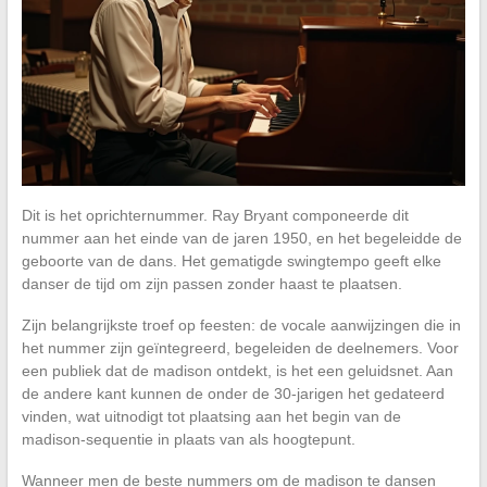
Dit is het oprichternummer. Ray Bryant componeerde dit
nummer aan het einde van de jaren 1950, en het begeleidde de
geboorte van de dans. Het gematigde swingtempo geeft elke
danser de tijd om zijn passen zonder haast te plaatsen.
Zijn belangrijkste troef op feesten: de vocale aanwijzingen die in
het nummer zijn geïntegreerd, begeleiden de deelnemers. Voor
een publiek dat de madison ontdekt, is het een geluidsnet. Aan
de andere kant kunnen de onder de 30-jarigen het gedateerd
vinden, wat uitnodigt tot plaatsing aan het begin van de
madison-sequentie in plaats van als hoogtepunt.
Wanneer men de beste nummers om de madison te dansen