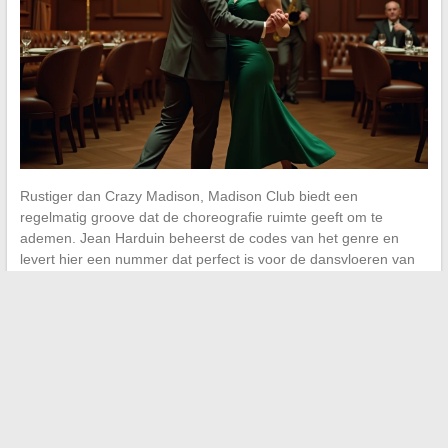
Rustiger dan Crazy Madison, Madison Club biedt een
regelmatig groove dat de choreografie ruimte geeft om te
ademen. Jean Harduin beheerst de codes van het genre en
levert hier een nummer dat perfect is voor de dansvloeren van
privéfeesten.
De duur en regelmaat maken het een betrouwbaar nummer om
de dansvloer vol te houden zonder haperingen.
9. Reviens Madison van Jean-
Marc Torchy