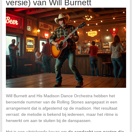
versie) van Will Burnett
Will Burnett and His Madison Dance Orchestra hebben het
beroemde nummer van de Rolling Stones aangepast in een
arrangement dat is afgestemd op de madison. Het resultaat
verrast: de melodie is bekend bij iedereen, maar het ritme is
herwerkt om aan te sluiten bij de danspassen.
Het is een uitstekende keuze om
de aandacht van gasten die