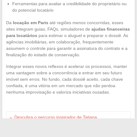
Ferramentas para avaliar a credibilidade do proprietário ou
do potencial locatário
Da
locação em Paris
até regiões menos concorridas, esses
sites integram guias, FAQs, simuladores de
ajudas financeiras
para locatários
para estimar o aluguel e preparar o dossiê. As
agências imobiliárias, em colaboração, frequentemente
assumem o controle para garantir a assinatura do contrato e a
finalização do estado de conservação.
Integrar esses novos reflexos é acelerar os processos, manter
uma vantagem sobre a concorrência e entrar em seu futuro
imóvel sem erros. No fundo, cada dossiê aceito, cada chave
confiada, é uma vitória em um mercado que não perdoa
nenhuma improvisação e valoriza iniciativas ousadas.
←
Descubra o percurso inspirador de Tatiana
Shaykhlislamova, da modelagem ao ativismo
Como escolher o cortador de cerca ideal para cuidar