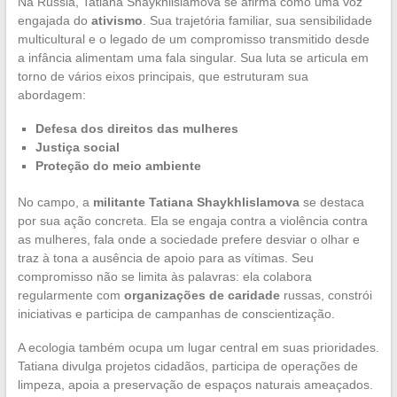
Na Rússia, Tatiana Shaykhlislamova se afirma como uma voz
engajada do
ativismo
. Sua trajetória familiar, sua sensibilidade
multicultural e o legado de um compromisso transmitido desde
a infância alimentam uma fala singular. Sua luta se articula em
torno de vários eixos principais, que estruturam sua
abordagem:
Defesa dos direitos das mulheres
Justiça social
Proteção do meio ambiente
No campo, a
militante Tatiana Shaykhlislamova
se destaca
por sua ação concreta. Ela se engaja contra a violência contra
as mulheres, fala onde a sociedade prefere desviar o olhar e
traz à tona a ausência de apoio para as vítimas. Seu
compromisso não se limita às palavras: ela colabora
regularmente com
organizações de caridade
russas, constrói
iniciativas e participa de campanhas de conscientização.
A ecologia também ocupa um lugar central em suas prioridades.
Tatiana divulga projetos cidadãos, participa de operações de
limpeza, apoia a preservação de espaços naturais ameaçados.