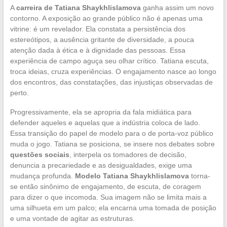
A
carreira de Tatiana Shaykhlislamova
ganha assim um novo
contorno. A exposição ao grande público não é apenas uma
vitrine: é um revelador. Ela constata a persistência dos
estereótipos, a ausência gritante de diversidade, a pouca
atenção dada à ética e à dignidade das pessoas. Essa
experiência de campo aguça seu olhar crítico. Tatiana escuta,
troca ideias, cruza experiências. O engajamento nasce ao longo
dos encontros, das constatações, das injustiças observadas de
perto.
Progressivamente, ela se apropria da fala midiática para
defender aqueles e aquelas que a indústria coloca de lado.
Essa transição do papel de modelo para o de porta-voz público
muda o jogo. Tatiana se posiciona, se insere nos debates sobre
questões sociais
, interpela os tomadores de decisão,
denuncia a precariedade e as desigualdades, exige uma
mudança profunda.
Modelo Tatiana Shaykhlislamova
torna-
se então sinônimo de engajamento, de escuta, de coragem
para dizer o que incomoda. Sua imagem não se limita mais a
uma silhueta em um palco; ela encarna uma tomada de posição
e uma vontade de agitar as estruturas.