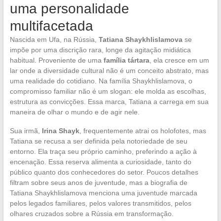
uma personalidade
multifacetada
Nascida em Ufa, na Rússia,
Tatiana Shaykhlislamova
se
impõe por uma discrição rara, longe da agitação midiática
habitual. Proveniente de uma
família tártara
, ela cresce em um
lar onde a diversidade cultural não é um conceito abstrato, mas
uma realidade do cotidiano. Na família Shaykhlislamova, o
compromisso familiar não é um slogan: ele molda as escolhas,
estrutura as convicções. Essa marca, Tatiana a carrega em sua
maneira de olhar o mundo e de agir nele.
Sua irmã,
Irina Shayk
, frequentemente atrai os holofotes, mas
Tatiana se recusa a ser definida pela notoriedade de seu
entorno. Ela traça seu próprio caminho, preferindo a ação à
encenação. Essa reserva alimenta a curiosidade, tanto do
público quanto dos conhecedores do setor. Poucos detalhes
filtram sobre seus anos de juventude, mas a biografia de
Tatiana Shaykhlislamova menciona uma juventude marcada
pelos legados familiares, pelos valores transmitidos, pelos
olhares cruzados sobre a Rússia em transformação.