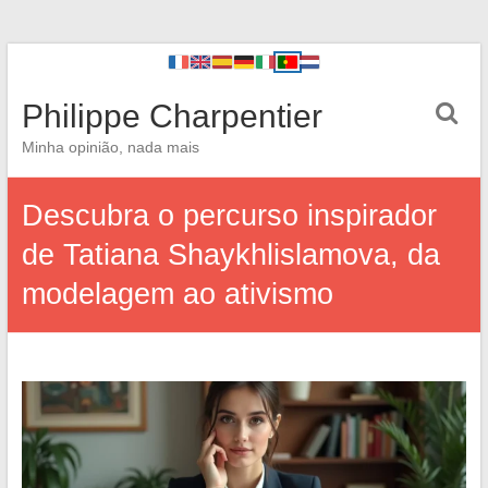
Philippe Charpentier
Minha opinião, nada mais
Descubra o percurso inspirador
de Tatiana Shaykhlislamova, da
modelagem ao ativismo