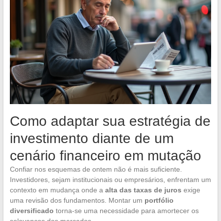
Como adaptar sua estratégia de
investimento diante de um
cenário financeiro em mutação
Confiar nos esquemas de ontem não é mais suficiente.
Investidores, sejam institucionais ou empresários, enfrentam um
contexto em mudança onde a
alta das taxas de juros
exige
uma revisão dos fundamentos. Montar um
portfólio
diversificado
torna-se uma necessidade para amortecer os