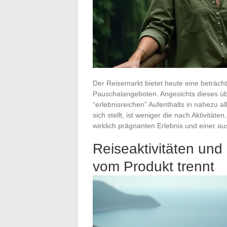
Der Reisemarkt bietet heute eine beträcht
Pauschalangeboten. Angesichts dieses üb
“erlebnisreichen” Aufenthalts in nahezu a
sich stellt, ist weniger die nach Aktivitä
wirklich prägnanten Erlebnis und einer au
Reiseaktivitäten und
vom Produkt trennt