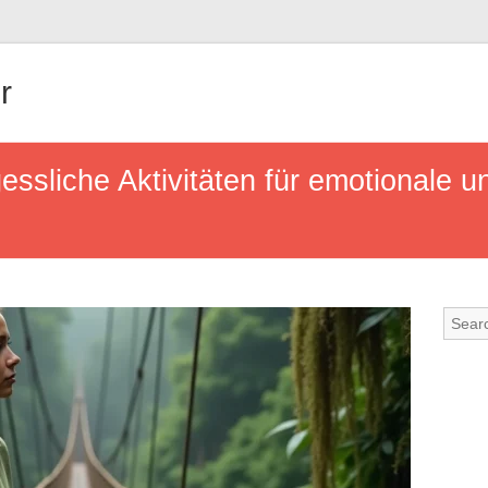
r
ssliche Aktivitäten für emotionale 