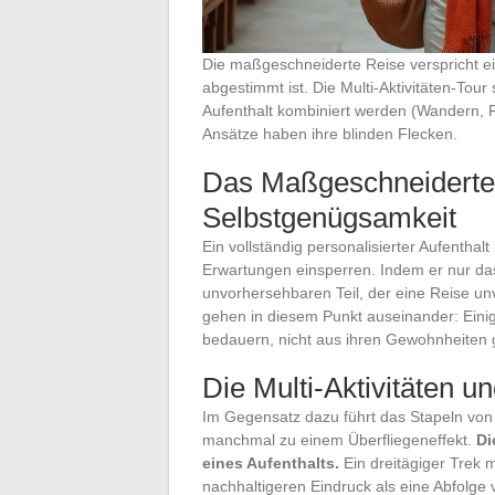
Die maßgeschneiderte Reise verspricht e
abgestimmt ist. Die Multi-Aktivitäten-Tour 
Aufenthalt kombiniert werden (Wandern, R
Ansätze haben ihre blinden Flecken.
Das Maßgeschneiderte 
Selbstgenügsamkeit
Ein vollständig personalisierter Aufenth
Erwartungen einsperren. Indem er nur das
unvorhersehbaren Teil, der eine Reise u
gehen in diesem Punkt auseinander: Ein
bedauern, nicht aus ihren Gewohnheiten 
Die Multi-Aktivitäten 
Im Gegensatz dazu führt das Stapeln von v
manchmal zu einem Überfliegeneffekt.
Di
eines Aufenthalts.
Ein dreitägiger Trek m
nachhaltigeren Eindruck als eine Abfolge