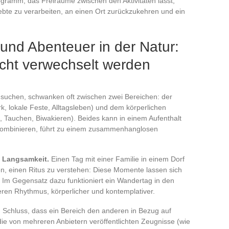
gramm, das Freiräume zwischen den Aktivitäten lässt,
bte zu verarbeiten, an einen Ort zurückzukehren und ein
 und Abenteuer in der Natur:
icht verwechselt werden
 suchen, schwanken oft zwischen zwei Bereichen: der
k, lokale Feste, Alltagsleben) und dem körperlichen
n, Tauchen, Biwakieren). Beides kann in einem Aufenthalt
u kombinieren, führt zu einem zusammenhanglosen
d Langsamkeit.
Einen Tag mit einer Familie in einem Dorf
en, einen Ritus zu verstehen: Diese Momente lassen sich
. Im Gegensatz dazu funktioniert ein Wandertag in den
ren Rhythmus, körperlicher und kontemplativer.
 Schluss, dass ein Bereich den anderen in Bezug auf
n die von mehreren Anbietern veröffentlichten Zeugnisse (wie