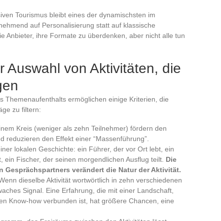
ven Tourismus bleibt eines der dynamischsten im
nehmend auf Personalisierung statt auf klassische
ie Anbieter, ihre Formate zu überdenken, aber nicht alle tun
r Auswahl von Aktivitäten, die
gen
s Themenaufenthalts ermöglichen einige Kriterien, die
ge zu filtern:
inem Kreis (weniger als zehn Teilnehmer) fördern den
d reduzieren den Effekt einer “Massenführung”.
ner lokalen Geschichte: ein Führer, der vor Ort lebt, ein
, ein Fischer, der seinen morgendlichen Ausflug teilt.
Die
 Gesprächspartners verändert die Natur der Aktivität.
Wenn dieselbe Aktivität wortwörtlich in zehn verschiedenen
waches Signal. Eine Erfahrung, die mit einer Landschaft,
chen Know-how verbunden ist, hat größere Chancen, eine