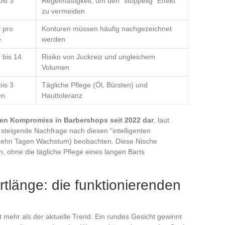
bis 3
Regelmäßigkeit, um den “stoppelig” Effekt
zu vermeiden
 pro
Konturen müssen häufig nachgezeichnet
e
werden
0 bis 14
Risiko von Juckreiz und ungleichem
Volumen
bis 3
Tägliche Pflege (Öl, Bürsten) und
en
Hauttoleranz
ten Kompromiss in Barbershops seit 2022 dar
, laut
steigende Nachfrage nach diesen “intelligenten
fzehn Tagen Wachstum) beobachten. Diese Nische
n, ohne die tägliche Pflege eines langen Barts
tlänge: die funktionierenden
t mehr als der aktuelle Trend. Ein rundes Gesicht gewinnt