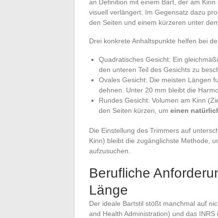
an Definition mit einem Bart, der am Kin
visuell verlängert. Im Gegensatz dazu prof
den Seiten und einem kürzeren unter dem
Drei konkrete Anhaltspunkte helfen bei d
Quadratisches Gesicht: Ein gleichmäßi
den unteren Teil des Gesichts zu bes
Ovales Gesicht: Die meisten Längen fu
dehnen. Unter 20 mm bleibt die Harmo
Rundes Gesicht: Volumen am Kinn (Zie
den Seiten kürzen, um
einen natürli
Die Einstellung des Trimmers auf unters
Kinn) bleibt die zugänglichste Methode,
aufzusuchen.
Berufliche Anforder
Länge
Der ideale Bartstil stößt manchmal auf n
and Health Administration) und das INRS