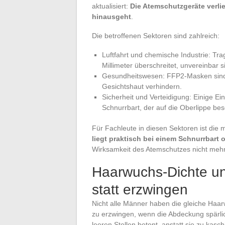
aktualisiert:
Die Atemschutzgeräte verlie
hinausgeht
.
Die betroffenen Sektoren sind zahlreich:
Luftfahrt und chemische Industrie: Tra
Millimeter überschreitet, unvereinbar s
Gesundheitswesen: FFP2-Masken sind i
Gesichtshaut verhindern.
Sicherheit und Verteidigung: Einige Ei
Schnurrbart, der auf die Oberlippe besc
Für Fachleute in diesen Sektoren ist die
liegt praktisch bei einem Schnurrbart 
Wirksamkeit des Atemschutzes nicht mehr 
Haarwuchs-Dichte u
statt erzwingen
Nicht alle Männer haben die gleiche Haar
zu erzwingen, wenn die Abdeckung spärlic
leeren Stellen betont, anstatt sie zu kasch