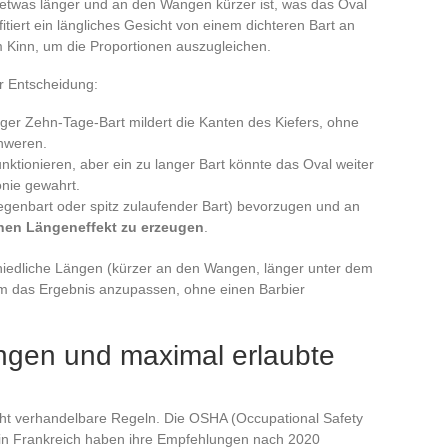
n etwas länger und an den Wangen kürzer ist, was das Oval
itiert ein längliches Gesicht von einem dichteren Bart an
 Kinn, um die Proportionen auszugleichen.
er Entscheidung:
ger Zehn-Tage-Bart mildert die Kanten des Kiefers, ohne
chweren.
nktionieren, aber ein zu langer Bart könnte das Oval weiter
nie gewahrt.
genbart oder spitz zulaufender Bart) bevorzugen und an
chen Längeneffekt zu erzeugen
.
chiedliche Längen (kürzer an den Wangen, länger unter dem
 um das Ergebnis anzupassen, ohne einen Barbier
ungen und maximal erlaubte
icht verhandelbare Regeln. Die OSHA (Occupational Safety
 in Frankreich haben ihre Empfehlungen nach 2020