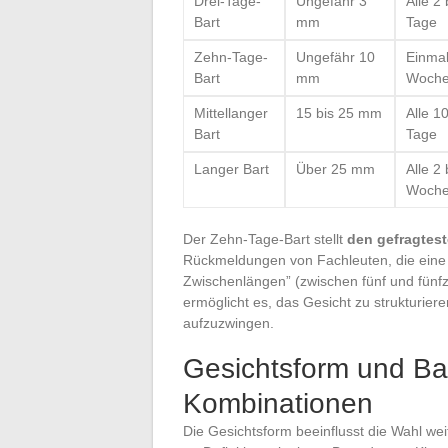
Drei-Tage-
Ungefähr 3
Alle 2 
Bart
mm
Tage
Zehn-Tage-
Ungefähr 10
Einmal
Bart
mm
Woch
Mittellanger
15 bis 25 mm
Alle 1
Bart
Tage
Langer Bart
Über 25 mm
Alle 2 
Woch
Der Zehn-Tage-Bart stellt
den gefragtes
Rückmeldungen von Fachleuten, die eine 
Zwischenlängen” (zwischen fünf und fün
ermöglicht es, das Gesicht zu strukturiere
aufzuzwingen.
Gesichtsform und Bar
Kombinationen
Die Gesichtsform beeinflusst die Wahl wei