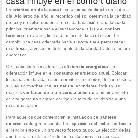
casa influye en el confort diario
La
orientación de la casa
tiene un impacto directo en el día a
día. A lo largo del año, el recorrido del
sol
determina la cantidad
de
luz
y de
calor
que entra en cada habitación. Una fachada
principal orientada hacia el sur favorece la luz y el
confort
térmico
en invierno, limitando el uso de la calefacción. En
cambio, una casa orientada hacia el norte suele permanecer
más fresca, a veces en detrimento de la claridad y de la factura
energética.
Otro aspecto a considerar: la
eficiencia energética
. La
orientación influye en el
consumo energético
anual. Colocar
los espacios de vida, salón, dormitorio, comedor, del lado este o
sur, es aprovechar una
luz natural
abundante. Incluso las
mejores
ventanas de triple acristalamiento
o un aislamiento
de alta gama no siempre corrigen la falta de sol debida a una
mala orientación.
Para aquellos que contemplan la instalación de
paneles
solares
, cada grado cuenta. La exposición del techo condiciona
el rendimiento de un
proyecto fotovoltaico
. La elección de las
aperturas, la distribución de las habitaciones, la disposición