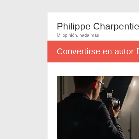
Philippe Charpentie
Mi opinión, nada más
Convertirse en autor f