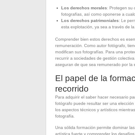
Los derechos morales
: Protegen su 
fotografías, así como oponerse a cual
Los derechos patrimoniales
: Le per
esta explotación, ya sea a través de l
Comprender bien estos derechos es esenci
remuneración. Como autor fotógrafo, tiene
modifican sus fotografías. Para una pro
recurrir a sociedades de gestión colectiv
aseguran de que sea remunerado por la ex
El papel de la formac
recorrido
Para adquirir el saber hacer necesario pa
fotógrafo puede resultar ser una elecció
los aspectos técnicos y artísticos mientr
fotografía.
Una sólida formación permite dominar las 
artística fuerte y comprender los desafío