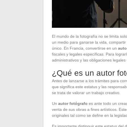
El mundo de la fotografía no se limita so
un medio para ganarse la vida, compartir s
único. En Francia, convertirse en un
auto
fiscales y legales específicas. Para lograr
administrativos y las obligaciones legales
¿Qué es un autor fo
Antes de lanzarse a los trámites para conv
que significa este estatus y las responsa
se trata de valorar un trabajo creativo.
Un
autor fotógrafo
es ante todo un cread
venta de sus obras a fines artísticos. Est
originales tal como se define en la legisla
Es importante distinguir este estatus del 