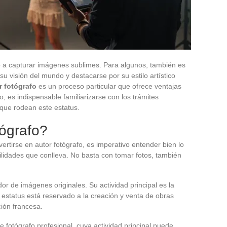
lo a capturar imágenes sublimes. Para algunos, también es
u visión del mundo y destacarse por su estilo artístico
r fotógrafo
es un proceso particular que ofrece ventajas
lo, es indispensable familiarizarse con los trámites
 que rodean este estatus.
tógrafo?
ertirse en autor fotógrafo, es imperativo entender bien lo
bilidades que conlleva. No basta con tomar fotos, también
or de imágenes originales. Su actividad principal es la
e estatus está reservado a la creación y venta de obras
ción francesa.
de fotógrafo profesional, cuya actividad principal puede