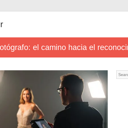
r
otógrafo: el camino hacia el reconoci