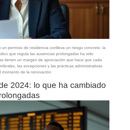
 un permiso de residencia conlleva un riesgo concreto: la
urídico que regula las ausencias prolongadas ha sido
ras tienen un margen de apreciación que hace que cada
mbrales, las excepciones y las prácticas administrativas
al momento de la renovación.
 de 2024: lo que ha cambiado
prolongadas