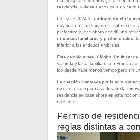
Los antiguos referentes giraban en torno
residencia, y de seis años para un permi
La ley de 2024 ha
endurecido el régimen
estancia en el extranjero. El criterio cent
prefectura puede ahora decidir una retir
intereses familiares y profesionales
del
inferior a los antiguos umbrales.
Este cambio altera la lógica. Un titular 
vivienda y lazos familiares en Francia se
ido desde hace menos tiempo pero sin un v
La cuestión planteada por la administración
evaluada caso por caso durante la renova
residencia se basa ahora en esta noción 
calendario.
Permiso de residenci
reglas distintas a co