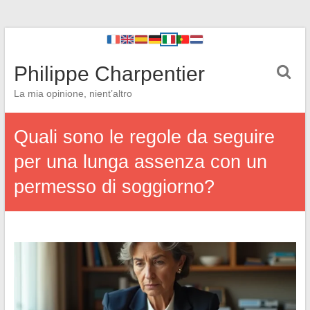
Philippe Charpentier
La mia opinione, nient’altro
Quali sono le regole da seguire
per una lunga assenza con un
permesso di soggiorno?