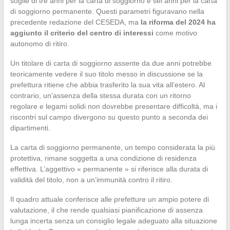
soglie di tre anni per la carta di soggiorno e sei anni per la carta
di soggiorno permanente. Questi parametri figuravano nella
precedente redazione del CESEDA, ma
la riforma del 2024 ha
aggiunto il criterio del centro di interessi
come motivo
autonomo di ritiro.
Un titolare di carta di soggiorno assente da due anni potrebbe
teoricamente vedere il suo titolo messo in discussione se la
prefettura ritiene che abbia trasferito la sua vita all’estero. Al
contrario, un’assenza della stessa durata con un ritorno
regolare e legami solidi non dovrebbe presentare difficoltà, ma i
riscontri sul campo divergono su questo punto a seconda dei
dipartimenti.
La carta di soggiorno permanente, un tempo considerata la più
protettiva, rimane soggetta a una condizione di residenza
effettiva. L’aggettivo « permanente » si riferisce alla durata di
validità del titolo, non a un’immunità contro il ritiro.
Il quadro attuale conferisce alle prefetture un ampio potere di
valutazione, il che rende qualsiasi pianificazione di assenza
lunga incerta senza un consiglio legale adeguato alla situazione