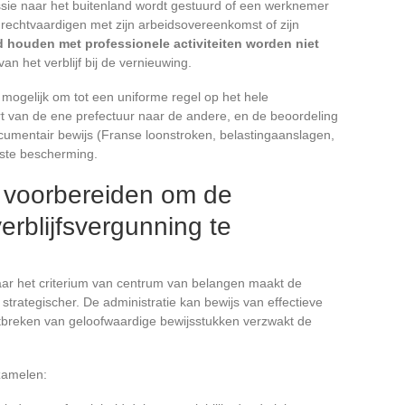
sie naar het buitenland wordt gestuurd of een werknemer
n rechtvaardigen met zijn arbeidsovereenkomst of zijn
 houden met professionele activiteiten worden niet
an het verblijf bij de vernieuwing.
ogelijk om tot een uniforme regel op het hele
rt van de ene prefectuur naar de andere, en de beoordeling
documentair bewijs (Franse loonstroken, belastingaanslagen,
este bescherming.
 voorbereiden om de
erblijfsvergunning te
aar het criterium van centrum van belangen maakt de
strategischer. De administratie kan bewijs van effectieve
ntbreken van geloofwaardige bewijsstukken verzwakt de
zamelen: