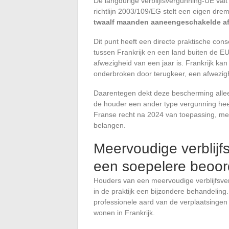
De langdurige verblijfsvergunning-UE valt
richtlijn 2003/109/EG stelt een eigen dre
twaalf maanden aaneengeschakelde af
Dit punt heeft een directe praktische con
tussen Frankrijk en een land buiten de EU
afwezigheid van een jaar is. Frankrijk ka
onderbroken door terugkeer, een afwezi
Daarentegen dekt deze bescherming alleen
de houder een ander type vergunning heeft
Franse recht na 2024 van toepassing, me
belangen.
Meervoudige verblijf
een soepelere beoor
Houders van een meervoudige verblijfsve
in de praktijk een bijzondere behandeling
professionele aard van de verplaatsingen
wonen in Frankrijk.