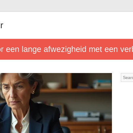
r
or een lange afwezigheid met een ver