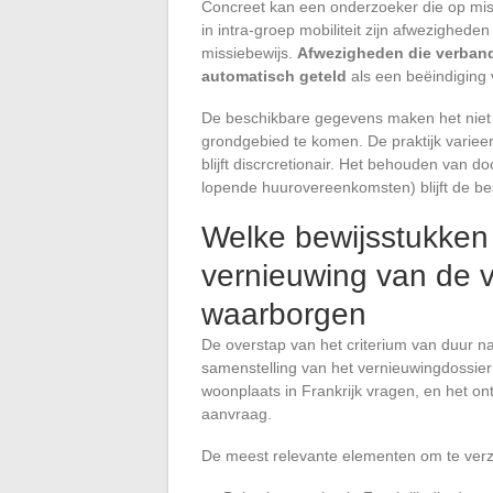
Concreet kan een onderzoeker die op mis
in intra-groep mobiliteit zijn afwezighede
missiebewijs.
Afwezigheden die verband
automatisch geteld
als een beëindiging v
De beschikbare gegevens maken het niet m
grondgebied te komen. De praktijk variee
blijft discrcretionair. Het behouden van 
lopende huurovereenkomsten) blijft de b
Welke bewijsstukken
vernieuwing van de v
waarborgen
De overstap van het criterium van duur n
samenstelling van het vernieuwingdossier 
woonplaats in Frankrijk vragen, en het o
aanvraag.
De meest relevante elementen om te ver