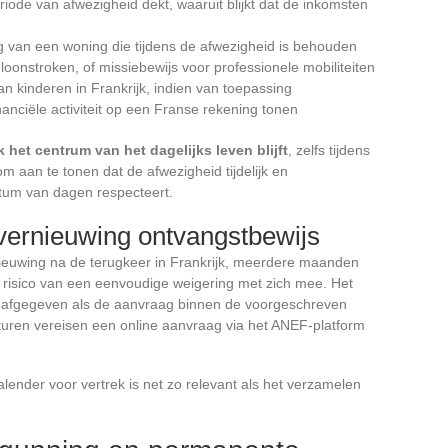
riode van afwezigheid dekt, waaruit blijkt dat de inkomsten
 van een woning die tijdens de afwezigheid is behouden
oonstroken, of missiebewijs voor professionele mobiliteiten
an kinderen in Frankrijk, indien van toepassing
nanciële activiteit op een Franse rekening tonen
k het centrum van het dagelijks leven blijft
, zelfs tijdens
m aan te tonen dat de afwezigheid tijdelijk en
otum van dagen respecteert.
 vernieuwing ontvangstbewijs
ieuwing na de terugkeer in Frankrijk, meerdere maanden
t risico van een eenvoudige weigering met zich mee. Het
n afgegeven als de aanvraag binnen de voorgeschreven
uren vereisen een online aanvraag via het ANEF-platform
alender voor vertrek is net zo relevant als het verzamelen