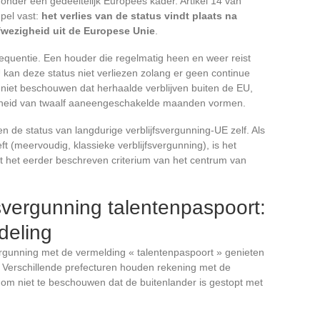
 onder een gedeeltelijk Europees kader. Artikel 14 van
mpel vast:
het verlies van de status vindt plaats na
wezigheid uit de Europese Unie
.
sequentie. Een houder die regelmatig heen en weer reist
 kan deze status niet verliezen zolang er geen continue
n niet beschouwen dat herhaalde verblijven buiten de EU,
gheid van twaalf aaneengeschakelde maanden vormen.
 de status van langdurige verblijfsvergunning-UE zelf. Als
 (meervoudig, klassieke verblijfsvergunning), is het
t het eerder beschreven criterium van het centrum van
svergunning talentenpaspoort:
deling
rgunning met de vermelding « talentenpaspoort » genieten
. Verschillende prefecturen houden rekening met de
 om niet te beschouwen dat de buitenlander is gestopt met