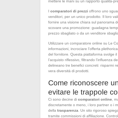
mettere le mani su un rapporto qualità-pr
I
comparatori di prezzi
offrono uno sguard
venditori, per un unico prodotto. Il loro v
fornire una visione chiara sul panorama dell
scovare una promozione: guadagna tempo e s
prezzo sbagliato o da un venditore sbagli
Utilizzare un comparatore online su Le Com
informazioni, incrociare l’offerta plethoric
del fornitore. Questa piattaforma svolge il r
l’acquisto riflessivo, filtrando l’influenza d
delineano tre benefici concreti: risparmi r
vera diversità di prodotti.
Come riconoscere un 
evitare le trappole 
Ci sono decine di
comparatori online
, m
discretamente o meno, i loro partner o i m
della
trasparenza
. Un sito rigoroso spie
tramite commissioni di affiliazione. Contro