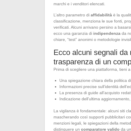
marchi e i venditori elencati.
L’altro parametro di
affidabilità
è la quali
classificazione, menziona le sue fonti, pr
verificati. Alcuni arrivano persino a basar
ecco una garanzia di
indipendenza
da no
chiare, “test” anonimi o metodologie invisib
Ecco alcuni segnali da 
trasparenza di un comp
Prima di scegliere una piattaforma, tieni a
Una spiegazione chiara della politica d
Informazioni precise sull’identità dell’e
La presenza di guide all’acquisto redatt
Indicazione dell’ultima aggiornamento, p
La vigilanza è fondamentale: alcuni siti class
mascherando così supporti pubblicitari co
menzioni legali, le spiegazioni della meto
distinguere un
comparatore valido
da un