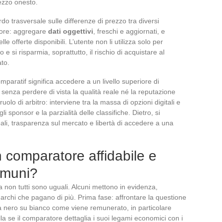
ezzo onesto.
o trasversale sulle differenze di prezzo tra diversi
alore: aggregare
dati oggettivi
, freschi e aggiornati, e
e offerte disponibili. L’utente non li utilizza solo per
i risparmia, soprattutto, il rischio di acquistare al
ato.
paratif significa accedere a un livello superiore di
a senza perdere di vista la qualità reale né la reputazione
uolo di arbitro: interviene tra la massa di opzioni digitali e
egli sponsor e la parzialità delle classifiche. Dietro, si
eali, trasparenza sul mercato e libertà di accedere a una
comparatore affidabile e
comuni?
a non tutti sono uguali. Alcuni mettono in evidenza,
archi che pagano di più. Prima fase: affrontare la questione
ga nero su bianco come viene remunerato, in particolare
lla se il comparatore dettaglia i suoi legami economici con i