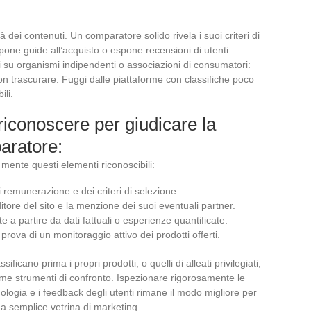
tà dei contenuti. Un comparatore solido rivela i suoi criteri di
opone guide all’acquisto o espone recensioni di utenti
si su organismi indipendenti o associazioni di consumatori:
n trascurare. Fuggi dalle piattaforme con classifiche poco
ili.
riconoscere per giudicare la
aratore:
 mente questi elementi riconoscibili:
i remunerazione e dei criteri di selezione.
ditore del sito e la menzione dei suoi eventuali partner.
e a partire da dati fattuali o esperienze quantificate.
rova di un monitoraggio attivo dei prodotti offerti.
ificano prima i propri prodotti, o quelli di alleati privilegiati,
me strumenti di confronto. Ispezionare rigorosamente le
dologia e i feedback degli utenti rimane il modo migliore per
a semplice vetrina di marketing.