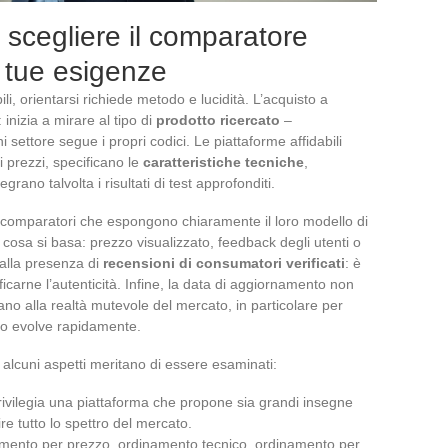
er scegliere il comparatore
e tue esigenze
ili, orientarsi richiede metodo e lucidità. L’acquisto a
 inizia a mirare al tipo di
prodotto ricercato
–
 settore segue i propri codici. Le piattaforme affidabili
i prezzi, specificano le
caratteristiche tecniche
,
rano talvolta i risultati di test approfonditi.
i comparatori che espongono chiaramente il loro modello di
u cosa si basa: prezzo visualizzato, feedback degli utenti o
e alla presenza di
recensioni di consumatori verificati
: è
icarne l’autenticità. Infine, la data di aggiornamento non
ano alla realtà mutevole del mercato, in particolare per
utto evolve rapidamente.
 alcuni aspetti meritano di essere esaminati:
 privilegia una piattaforma che propone sia grandi insegne
re tutto lo spettro del mercato.
dinamento per prezzo, ordinamento tecnico, ordinamento per