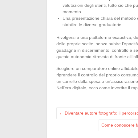
valutazioni degli utenti, tutto ciò che 
momento.
Una presentazione chiara del metodo di 
stabilire le diverse graduatorie.
Rivolgersi a una piattaforma esaustiva, det
delle proprie scelte, senza subire l’opacità
guadagna in discernimento, controllo e sere
questa autonomia ritrovata di fronte all’in
Scegliere un comparatore online affidabil
riprendere il controllo del proprio consumo
un carrello della spesa o un’assicurazione
Nell’era digitale, ecco come invertire il ra
←
Diventare autore fotografo: il percorso
Come conoscere fa