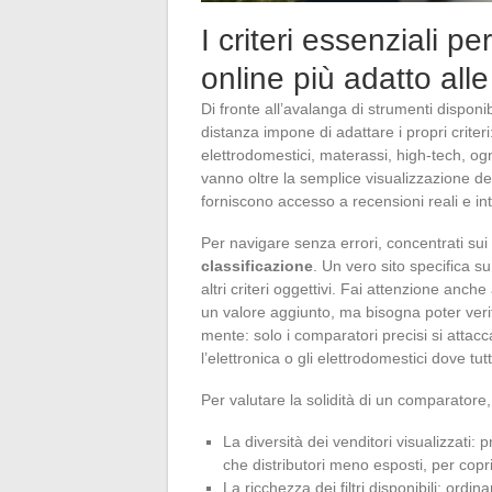
I criteri essenziali p
online più adatto all
Di fronte all’avalanga di strumenti disponib
distanza impone di adattare i propri criteri:
elettrodomestici, materassi, high-tech, ogni
vanno oltre la semplice visualizzazione de
forniscono accesso a recensioni reali e integ
Per navigare senza errori, concentrati su
classificazione
. Un vero sito specifica s
altri criteri oggettivi. Fai attenzione anch
un valore aggiunto, ma bisogna poter verif
mente: solo i comparatori precisi si attacc
l’elettronica o gli elettrodomestici dove t
Per valutare la solidità di un comparatore,
La diversità dei venditori visualizzati:
che distributori meno esposti, per copri
La ricchezza dei filtri disponibili: or