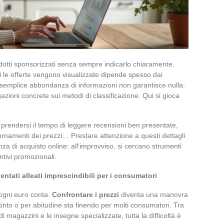
dotti sponsorizzati senza sempre indicarlo chiaramente.
ui le offerte vengono visualizzate dipende spesso dai
a semplice abbondanza di informazioni non garantisce nulla:
azioni concrete sui metodi di classificazione. Qui si gioca
i, prendersi il tempo di leggere recensioni ben presentate,
iornamenti dei prezzi… Prestare attenzione a questi dettagli
za di acquisto online: all’improvviso, si cercano strumenti
entivi promozionali.
entati alleati imprescindibili per i consumatori
 ogni euro conta.
Confrontare i prezzi
diventa una manovra
istinto o per abitudine sta finendo per molti consumatori. Tra
di magazzini e le insegne specializzate, tutta la difficoltà è