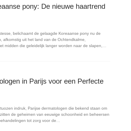
eaanse pony: De nieuwe haartrend
catesse, belichaamt de gelaagde Koreaanse pony nu de
n, afkomstig uit het land van de Ochtendkalme,
het midden die geleidelijk langer worden naar de slapen,…
logen in Parijs voor een Perfecte
irtuozen indruk, Parijse dermatologen die bekend staan om
itten de geheimen van eeuwige schoonheid en beheersen
g behandelingen tot zorg voor de…