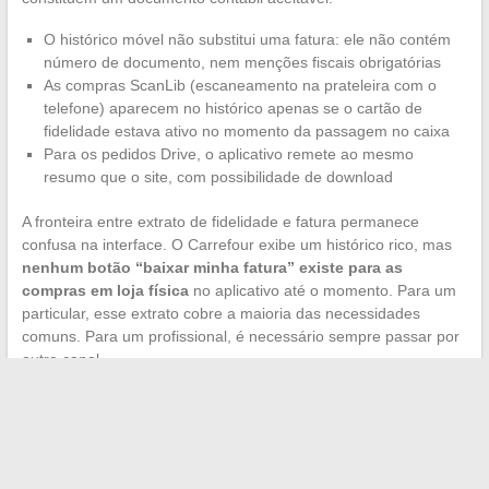
O histórico móvel não substitui uma fatura: ele não contém
número de documento, nem menções fiscais obrigatórias
As compras ScanLib (escaneamento na prateleira com o
telefone) aparecem no histórico apenas se o cartão de
fidelidade estava ativo no momento da passagem no caixa
Para os pedidos Drive, o aplicativo remete ao mesmo
resumo que o site, com possibilidade de download
A fronteira entre extrato de fidelidade e fatura permanece
confusa na interface. O Carrefour exibe um histórico rico, mas
nenhum botão “baixar minha fatura” existe para as
compras em loja física
no aplicativo até o momento. Para um
particular, esse extrato cobre a maioria das necessidades
comuns. Para um profissional, é necessário sempre passar por
outro canal.
A multiplicação dos formatos (recibo em papel, recibo digital,
resumo Drive, fatura pro estruturada) reflete uma transição em
curso no Carrefour, assim como na maioria das grandes redes.
Enquanto a reforma da faturação eletrônica não estiver