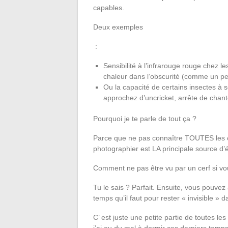
capables.
Deux exemples
:
Sensibilité à l’infrarouge rouge chez l
chaleur dans l’obscurité (comme un pe
Ou la capacité de certains insectes à s
approchez d’uncricket, arrête de chant
Pourquoi je te parle de tout ça ?
Parce que ne pas connaître TOUTES les c
photographier est LA principale source d’
Comment ne pas être vu par un cerf si vo
Tu le sais ? Parfait. Ensuite, vous pouve
temps qu’il faut pour rester « invisible » 
C’ est juste une petite partie de toutes le
j’ai eu du mal à dormir ces derniers temps