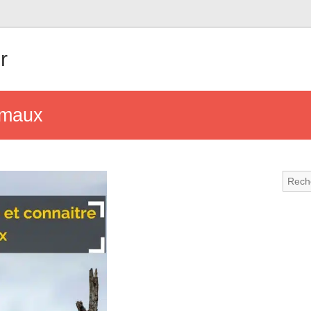
r
imaux