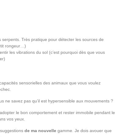
es serpents. Très pratique pour détecter les sources de
tit rongeur…)
entir les vibrations du sol (c’est pourquoi dès que vous
er)
apacités sensorielles des animaux que vous voulez
échec.
us ne savez pas qu’il est hypersensible aux mouvements ?
z adopter le bon comportement et rester immobile pendant le
dans vos yeux.
s suggestions
de ma nouvelle
gamme. Je dois avouer que
.