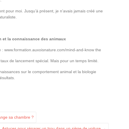
nt pour moi. Jusqu’à présent, je n’avais jamais créé une
turaliste.
 et la connaissance des animaux
age : www.formation.auxoisnature.com/mind-and-know the
 taux de lancement spécial. Mais pour un temps limité.
naissances sur le comportement animal et la biologie
ésultats.
ange sa chambre ?
Astuces pour réparer un trou dans un siège de voiture
→