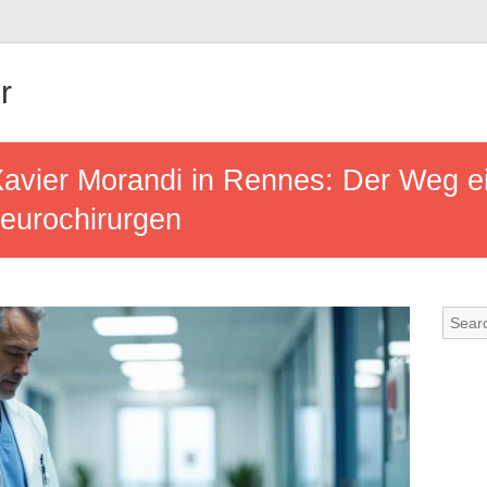
r
avier Morandi in Rennes: Der Weg e
eurochirurgen