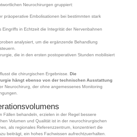
wortlichen Neurochirurgen gruppiert:
der präoperative Embolisationen bei bestimmten stark
ingriffs in Echtzeit die Integrität der Nervenbahnen
proben analysiert, um die ergänzende Behandlung
steuern.
urgie, die in den ersten postoperativen Stunden mobilisiert
nflusst die chirurgischen Ergebnisse.
Die
rurgie hängt ebenso von der technischen Ausstattung
ner Neurochirurg, der ohne angemessenes Monitoring
ingungen.
erationsvolumens
on Fällen behandeln, erzielen in der Regel bessere
n Volumen und Qualität ist in der neurochirurgischen
es, als regionales Referenzzentrum, konzentriert die
u beiträgt, ein hohes Fachwissen aufrechtzuerhalten.