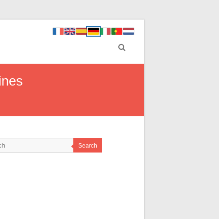
ines
Search