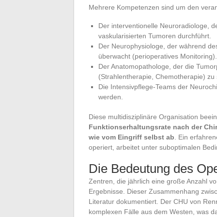
Mehrere Kompetenzen sind um den verant
Der interventionelle Neuroradiologe, 
vaskularisierten Tumoren durchführt.
Der Neurophysiologe, der während des E
überwacht (perioperatives Monitoring).
Der Anatomopathologe, der die Tumor
(Strahlentherapie, Chemotherapie) zu 
Die Intensivpflege-Teams der Neurochir
werden.
Diese multidisziplinäre Organisation beei
Funktionserhaltungsrate nach der Chi
wie vom Eingriff selbst ab
. Ein erfahre
operiert, arbeitet unter suboptimalen Bed
Die Bedeutung des Op
Zentren, die jährlich eine große Anzahl v
Ergebnisse. Dieser Zusammenhang zwische
Literatur dokumentiert. Der CHU von Renn
komplexen Fälle aus dem Westen, was daz