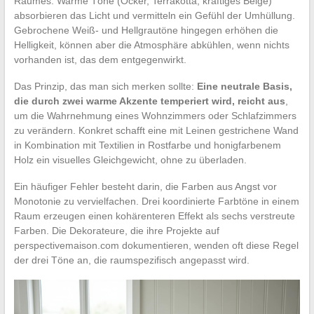
Raumes. Warme Töne (Ocker, Terrakotta, kräftiges Beige)
absorbieren das Licht und vermitteln ein Gefühl der Umhüllung.
Gebrochene Weiß- und Hellgrautöne hingegen erhöhen die
Helligkeit, können aber die Atmosphäre abkühlen, wenn nichts
vorhanden ist, das dem entgegenwirkt.
Das Prinzip, das man sich merken sollte:
Eine neutrale Basis,
die durch zwei warme Akzente temperiert wird, reicht aus
,
um die Wahrnehmung eines Wohnzimmers oder Schlafzimmers
zu verändern. Konkret schafft eine mit Leinen gestrichene Wand
in Kombination mit Textilien in Rostfarbe und honigfarbenem
Holz ein visuelles Gleichgewicht, ohne zu überladen.
Ein häufiger Fehler besteht darin, die Farben aus Angst vor
Monotonie zu vervielfachen. Drei koordinierte Farbtöne in einem
Raum erzeugen einen kohärenteren Effekt als sechs verstreute
Farben. Die Dekorateure, die ihre Projekte auf
perspectivemaison.com dokumentieren, wenden oft diese Regel
der drei Töne an, die raumspezifisch angepasst wird.