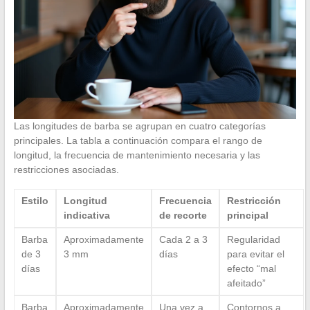
Las longitudes de barba se agrupan en cuatro categorías
principales. La tabla a continuación compara el rango de
longitud, la frecuencia de mantenimiento necesaria y las
restricciones asociadas.
Estilo
Longitud
Frecuencia
Restricción
indicativa
de recorte
principal
Barba
Aproximadamente
Cada 2 a 3
Regularidad
de 3
3 mm
días
para evitar el
días
efecto “mal
afeitado”
Barba
Aproximadamente
Una vez a
Contornos a