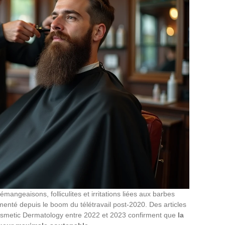
angeaisons, folliculites et irritations liées aux barbes
té depuis le boom du télétravail post-2020. Des articles
Cosmetic Dermatology entre 2022 et 2023 confirment que
la