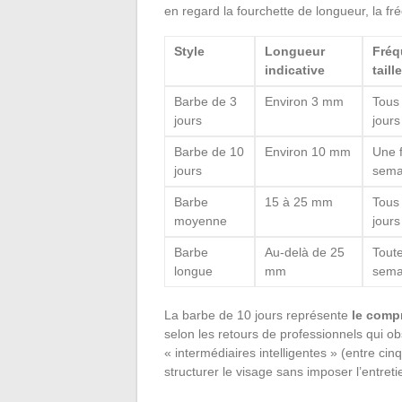
en regard la fourchette de longueur, la fr
Style
Longueur
Fréq
indicative
taille
Barbe de 3
Environ 3 mm
Tous 
jours
jours
Barbe de 10
Environ 10 mm
Une f
jours
sema
Barbe
15 à 25 mm
Tous 
moyenne
jours
Barbe
Au-delà de 25
Toute
longue
mm
sema
La barbe de 10 jours représente
le comp
selon les retours de professionnels qui 
« intermédiaires intelligentes » (entre c
structurer le visage sans imposer l’entret