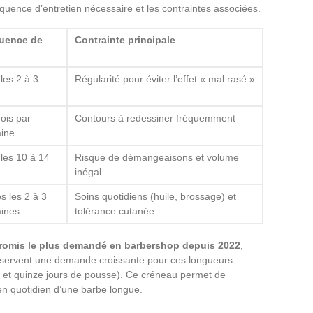
équence d’entretien nécessaire et les contraintes associées.
uence de
Contrainte principale
les 2 à 3
Régularité pour éviter l’effet « mal rasé »
ois par
Contours à redessiner fréquemment
ine
les 10 à 14
Risque de démangeaisons et volume
inégal
s les 2 à 3
Soins quotidiens (huile, brossage) et
ines
tolérance cutanée
romis le plus demandé en barbershop depuis 2022
,
observent une demande croissante pour ces longueurs
inq et quinze jours de pousse). Ce créneau permet de
ien quotidien d’une barbe longue.