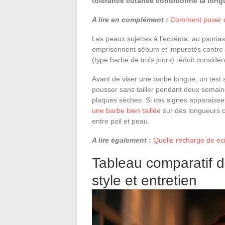
tolérance cutanée conditionne la lon
A lire en complément :
Comment poser des
Les peaux sujettes à l’eczéma, au psorias
emprisonnent sébum et impuretés contre l
(type barbe de trois jours) réduit considé
Avant de viser une barbe longue, un test 
pousser sans tailler pendant deux semain
plaques sèches. Si ces signes apparaissent
une barbe bien taillée
sur des longueurs co
entre poil et peau.
A lire également :
Quelle recharge de eci
Tableau comparatif 
style et entretien