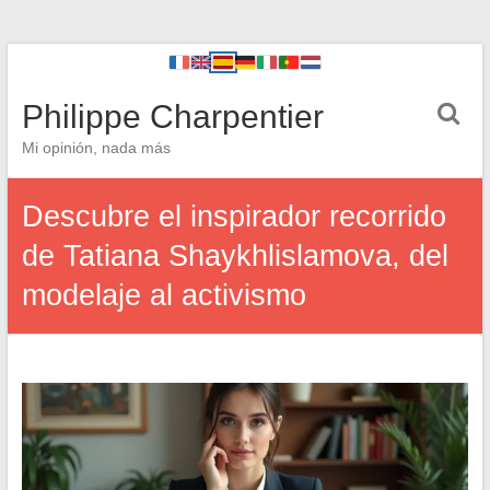
Philippe Charpentier
Mi opinión, nada más
Descubre el inspirador recorrido
de Tatiana Shaykhlislamova, del
modelaje al activismo