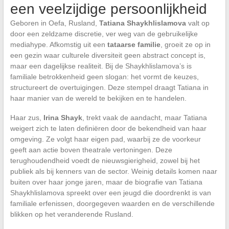
een veelzijdige persoonlijkheid
Geboren in Oefa, Rusland,
Tatiana Shaykhlislamova
valt op
door een zeldzame discretie, ver weg van de gebruikelijke
mediahype. Afkomstig uit een
tataarse familie
, groeit ze op in
een gezin waar culturele diversiteit geen abstract concept is,
maar een dagelijkse realiteit. Bij de Shaykhlislamova’s is
familiale betrokkenheid geen slogan: het vormt de keuzes,
structureert de overtuigingen. Deze stempel draagt Tatiana in
haar manier van de wereld te bekijken en te handelen.
Haar zus,
Irina Shayk
, trekt vaak de aandacht, maar Tatiana
weigert zich te laten definiëren door de bekendheid van haar
omgeving. Ze volgt haar eigen pad, waarbij ze de voorkeur
geeft aan actie boven theatrale vertoningen. Deze
terughoudendheid voedt de nieuwsgierigheid, zowel bij het
publiek als bij kenners van de sector. Weinig details komen naar
buiten over haar jonge jaren, maar de biografie van Tatiana
Shaykhlislamova spreekt over een jeugd die doordrenkt is van
familiale erfenissen, doorgegeven waarden en de verschillende
blikken op het veranderende Rusland.