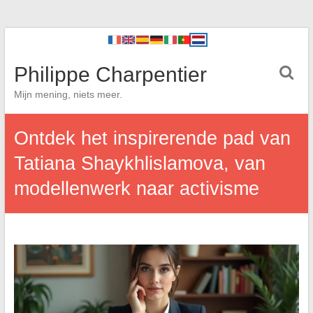
Philippe Charpentier
Mijn mening, niets meer.
Ontdek het inspirerende pad van
Tatiana Shaykhlislamova, van
modellenwerk naar activisme