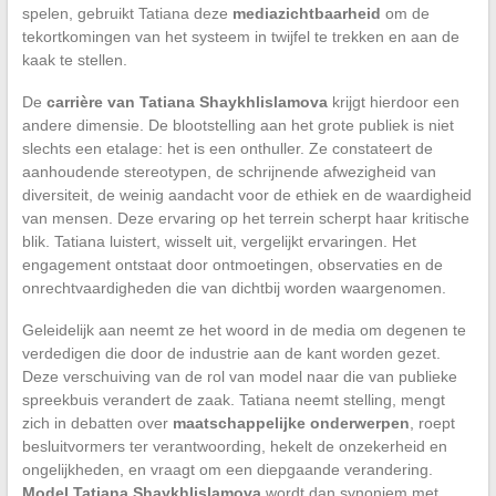
spelen, gebruikt Tatiana deze
mediazichtbaarheid
om de
tekortkomingen van het systeem in twijfel te trekken en aan de
kaak te stellen.
De
carrière van Tatiana Shaykhlislamova
krijgt hierdoor een
andere dimensie. De blootstelling aan het grote publiek is niet
slechts een etalage: het is een onthuller. Ze constateert de
aanhoudende stereotypen, de schrijnende afwezigheid van
diversiteit, de weinig aandacht voor de ethiek en de waardigheid
van mensen. Deze ervaring op het terrein scherpt haar kritische
blik. Tatiana luistert, wisselt uit, vergelijkt ervaringen. Het
engagement ontstaat door ontmoetingen, observaties en de
onrechtvaardigheden die van dichtbij worden waargenomen.
Geleidelijk aan neemt ze het woord in de media om degenen te
verdedigen die door de industrie aan de kant worden gezet.
Deze verschuiving van de rol van model naar die van publieke
spreekbuis verandert de zaak. Tatiana neemt stelling, mengt
zich in debatten over
maatschappelijke onderwerpen
, roept
besluitvormers ter verantwoording, hekelt de onzekerheid en
ongelijkheden, en vraagt om een diepgaande verandering.
Model Tatiana Shaykhlislamova
wordt dan synoniem met