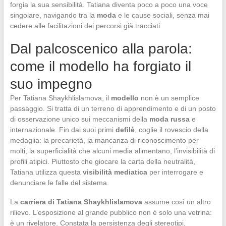
forgia la sua sensibilità. Tatiana diventa poco a poco una voce
singolare, navigando tra la
moda
e le cause sociali, senza mai
cedere alle facilitazioni dei percorsi già tracciati.
Dal palcoscenico alla parola:
come il modello ha forgiato il
suo impegno
Per Tatiana Shaykhlislamova, il
modello
non è un semplice
passaggio. Si tratta di un terreno di apprendimento e di un posto
di osservazione unico sui meccanismi della
moda russa
e
internazionale. Fin dai suoi primi
defilè
, coglie il rovescio della
medaglia: la precarietà, la mancanza di riconoscimento per
molti, la superficialità che alcuni media alimentano, l’invisibilità di
profili atipici. Piuttosto che giocare la carta della neutralità,
Tatiana utilizza questa
visibilità mediatica
per interrogare e
denunciare le falle del sistema.
La
carriera di Tatiana Shaykhlislamova
assume così un altro
rilievo. L’esposizione al grande pubblico non è solo una vetrina:
è un rivelatore. Constata la persistenza degli stereotipi,