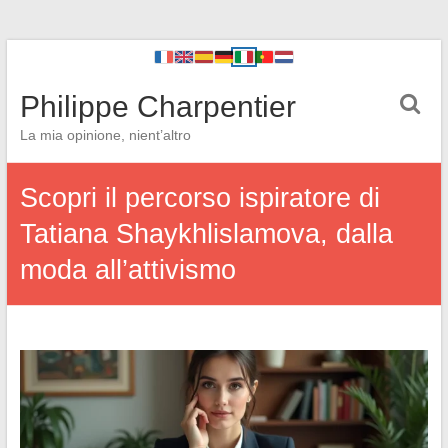
Philippe Charpentier
La mia opinione, nient’altro
Scopri il percorso ispiratore di
Tatiana Shaykhlislamova, dalla
moda all’attivismo