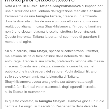
Nata a Ufa, in Russia,
Tatiana Shaykhlislamova
si impone per
una discrezione rara, lontana dall’agitazione mediatica abituale.
Proveniente da una
famiglia tartara
, cresce in un ambiente
dove la diversità culturale non è un concetto astratto ma una
realtà quotidiana. In casa Shaykhlislamova, l’impegno familiare
non è uno slogan: plasma le scelte, struttura le convinzioni.
Questa impronta, Tatiana la porta nel suo modo di guardare il
mondo e di agire.
Su sua sorella,
Irina Shayk
, spesso si concentrano i riflettori,
ma Tatiana rifiuta di farsi definire dalla notorietà del suo
entourage. Traccia la sua strada, preferendo l’azione alla messa
in scena. Questa riservatezza alimenta la curiosità, sia nel
pubblico che tra gli esperti del settore. Pochi dettagli filtrano
sulle sue giovani anni, ma la biografia di Tatiana
Shaykhlislamova evoca una giovinezza attraversata dagli
eredità familiari, dai valori trasmessi, dagli sguardi incrociati
sulla Russia in mutamento.
In questo contesto, la
famiglia Shaykhlislamova
gioca un ruolo
centrale. Le origini si mescolano, l’esperienza della diversità