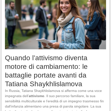
Quando l’attivismo diventa
motore di cambiamento: le
battaglie portate avanti da
Tatiana Shaykhlislamova
In Russia, Tatiana Shaykhlislamova si afferma come una voce
impegnata dell’
attivismo
. Il suo percorso familiare, la sua
sensibilità multiculturale e l’eredità di un impegno trasmesso fin
dall’infanzia alimentano una presa di parola singolare. La sua