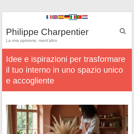
Philippe Charpentier
La mia opinione, nient’altro
Idee e ispirazioni per trasformare
il tuo interno in uno spazio unico
e accogliente