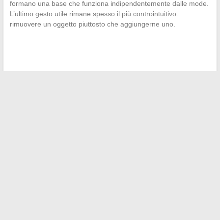
formano una base che funziona indipendentemente dalle mode.
L’ultimo gesto utile rimane spesso il più controintuitivo:
rimuovere un oggetto piuttosto che aggiungerne uno.
←
Come richiedere una fattura Carrefour online e trovare
facilmente i tuoi acquisti